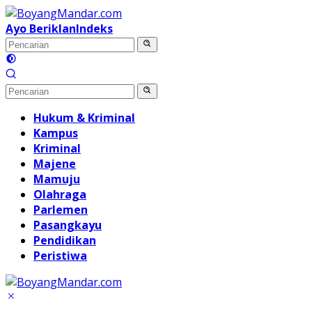
Langsung
ke
Ayo Beriklan
Indeks
konten
Hukum & Kriminal
Kampus
Kriminal
Majene
Mamuju
Olahraga
Parlemen
Pasangkayu
Pendidikan
Peristiwa