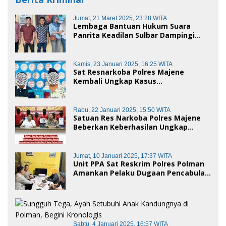
Jumat, 21 Maret 2025, 23:28 WITA
Lembaga Bantuan Hukum Suara
Panrita Keadilan Sulbar Dampingi
Korban Dugaan Pencemaran Nama
Baik dan penggelapan di Polres
Polman
Kamis, 23 Januari 2025, 16:25 WITA
Sat Resnarkoba Polres Majene
Kembali Ungkap Kasus
Penyalahgunaan Narkoba Jenis Sabu,
Dua Pelaku Diamankan
Rabu, 22 Januari 2025, 15:50 WITA
Satuan Res Narkoba Polres Majene
Beberkan Keberhasilan Ungkap
Kasus Penyalahgunaan Narkotika di
Awal Tahun 2025
Jumat, 10 Januari 2025, 17:37 WITA
Unit PPA Sat Reskrim Polres Polman
Amankan Pelaku Dugaan Pencabulan
Anak di Bawah Umur
Sabtu, 4 Januari 2025, 16:57 WITA