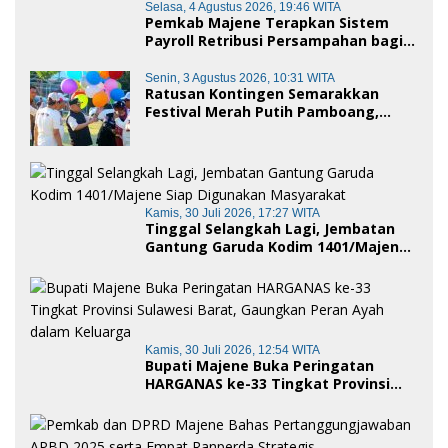
Selasa, 4 Agustus 2026, 19:46 WITA
Pemkab Majene Terapkan Sistem
Payroll Retribusi Persampahan bagi
ASN, Perkuat Digitalisasi Pelayanan
Publik
Senin, 3 Agustus 2026, 10:31 WITA
Ratusan Kontingen Semarakkan
Festival Merah Putih Pamboang,
Wujud Nyata Semangat Gotong
Royong dan Cinta Tanah Air
Kamis, 30 Juli 2026, 17:27 WITA
Tinggal Selangkah Lagi, Jembatan
Gantung Garuda Kodim 1401/Majene
Siap Digunakan Masyarakat
Kamis, 30 Juli 2026, 12:54 WITA
Bupati Majene Buka Peringatan
HARGANAS ke-33 Tingkat Provinsi
Sulawesi Barat, Gaungkan Peran
Ayah dalam Keluarga