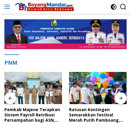
Langsung
ke
konten
PNM
Pemkab Majene Terapkan
Ratusan Kontingen
Sistem Payroll Retribusi
Semarakkan Festival
Persampahan bagi ASN,
Merah Putih Pamboang,
Perkuat Digitalisasi
Wujud Nyata Semangat
Pelayanan Publik
Gotong Royong dan Cinta