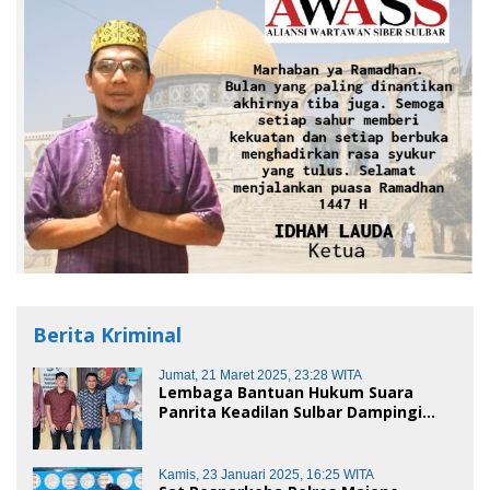
Berita Kriminal
Jumat, 21 Maret 2025, 23:28 WITA
Lembaga Bantuan Hukum Suara
Panrita Keadilan Sulbar Dampingi
Korban Dugaan Pencemaran Nama
Baik dan penggelapan di Polres
Polman
Kamis, 23 Januari 2025, 16:25 WITA