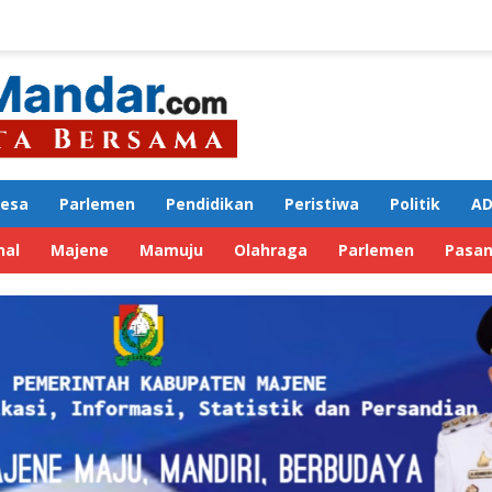
Desa
Parlemen
Pendidikan
Peristiwa
Politik
AD
nal
Majene
Mamuju
Olahraga
Parlemen
Pasa