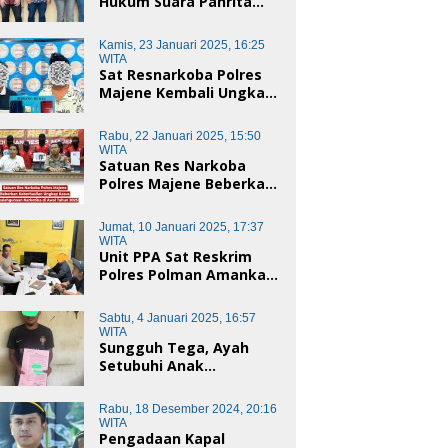
Hukum Suara Panrita
Keadilan Sulbar
Dampingi Korban
Kamis, 23 Januari 2025, 16:25
Dugaan Pencemaran
WITA
Nama Baik dan
Sat Resnarkoba Polres
penggelapan di Polres
Majene Kembali Ungkap
Polman
Kasus Penyalahgunaan
Narkoba Jenis Sabu, Dua
Rabu, 22 Januari 2025, 15:50
Pelaku Diamankan
WITA
Satuan Res Narkoba
Polres Majene Beberkan
Keberhasilan Ungkap
Kasus Penyalahgunaan
Jumat, 10 Januari 2025, 17:37
Narkotika di Awal Tahun
WITA
2025
Unit PPA Sat Reskrim
Polres Polman Amankan
Pelaku Dugaan
Pencabulan Anak di
Sabtu, 4 Januari 2025, 16:57
Bawah Umur
WITA
Sungguh Tega, Ayah
Setubuhi Anak
Kandungnya di Polman,
Begini Kronologis
Rabu, 18 Desember 2024, 20:16
WITA
Pengadaan Kapal