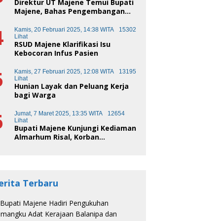
Direktur UT Majene Temui Bupati
Majene, Bahas Pengembangan
Kota Pendidikan
4
Kamis, 20 Februari 2025, 14:38 WITA
15302
Lihat
RSUD Majene Klarifikasi Isu
Kebocoran Infus Pasien
5
Kamis, 27 Februari 2025, 12:08 WITA
13195
Lihat
Hunian Layak dan Peluang Kerja
bagi Warga
6
Jumat, 7 Maret 2025, 13:35 WITA
12654
Lihat
Bupati Majene Kunjungi Kediaman
Almarhum Risal, Korban
Kecelakaan Truk Sampah
erita Terbaru