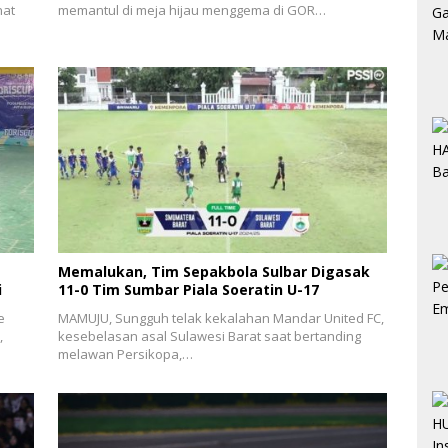
nat
memantul di meja hijau menggema di GOR…
Memalukan, Tim Sepakbola Sulbar Digasak
i
11-0 Tim Sumbar Piala Soeratin U-17
e
MAMUJU, Sungguh telak kekalahan Mandar United FC,
,
kesebelasan asal Sulawesi Barat saat bertanding
melawan Persikopa,…