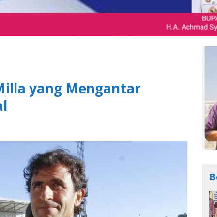
 Milla yang Mengantar
al
B