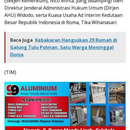
(Sekjen Kemenkum), Nico Afinta, yang didampingi oleh
Direktur Jenderal Administrasi Hukum Umum (Dirjen
AHU) Widodo, serta Kuasa Usaha Ad Interim Kedutaan
Besar Republik Indonesia di Roma, Tika Wihanasari.
Baca Juga
Kebakaran Hanguskan 29 Rumah di
Galung Tulu Polman, Satu Warga Meninggal
Dunia
(TIM)