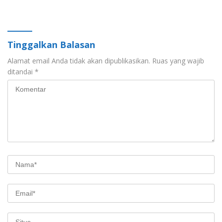
Sulselbar Resmi
2026 di Gorontalo
Perpanjang Kerja Sama
Periode 2026-2029
Tinggalkan Balasan
Alamat email Anda tidak akan dipublikasikan.
Ruas yang wajib
ditandai
*