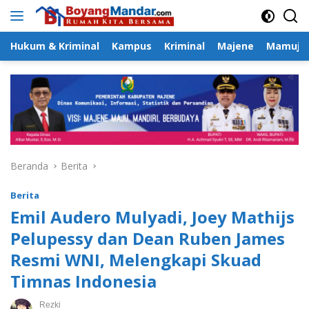
Langsung
ke
konten
Hukum & Kriminal
Kampus
Kriminal
Majene
Mamuju
Beranda
Berita
Berita
Emil Audero Mulyadi, Joey Mathijs
Pelupessy dan Dean Ruben James
Resmi WNI, Melengkapi Skuad
Timnas Indonesia
Rezki