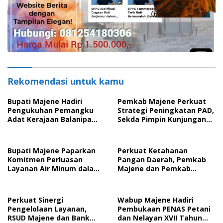
Rekomendasi untuk kamu
Bupati Majene Hadiri
Pemkab Majene Perkuat
Pengukuhan Pemangku
Strategi Peningkatan PAD,
Adat Kerajaan Balanipa
Sekda Pimpin Kunjungan
dan Penganugerahan
Kerja ke Bapenda Kota
Gelar Kehormatan Adat
Makassar
Bupati Majene Paparkan
Perkuat Ketahanan
Komitmen Perluasan
Pangan Daerah, Pemkab
Layanan Air Minum dalam
Majene dan Pemkab
Presentasi Rencana SPAM
Pinrang Resmi
Regional Sulawesi Barat
Tandatangani
Kesepakatan Bersama
Perkuat Sinergi
Wabup Majene Hadiri
Pengelolaan Layanan,
Pembukaan PENAS Petani
RSUD Majene dan Bank
dan Nelayan XVII Tahun