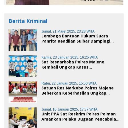
Berita Kriminal
Jumat, 21 Maret 2025, 23:28 WITA
Lembaga Bantuan Hukum Suara
Panrita Keadilan Sulbar Dampingi
Korban Dugaan Pencemaran Nama
Baik dan penggelapan di Polres
Polman
Kamis, 23 Januari 2025, 16:25 WITA
Sat Resnarkoba Polres Majene
Kembali Ungkap Kasus
Penyalahgunaan Narkoba Jenis Sabu,
Dua Pelaku Diamankan
Rabu, 22 Januari 2025, 15:50 WITA
Satuan Res Narkoba Polres Majene
Beberkan Keberhasilan Ungkap
Kasus Penyalahgunaan Narkotika di
Awal Tahun 2025
Jumat, 10 Januari 2025, 17:37 WITA
Unit PPA Sat Reskrim Polres Polman
Amankan Pelaku Dugaan Pencabulan
Anak di Bawah Umur