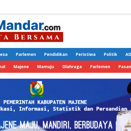
Desa
Parlemen
Pendidikan
Peristiwa
Politik
AD
nal
Majene
Mamuju
Olahraga
Parlemen
Pasa