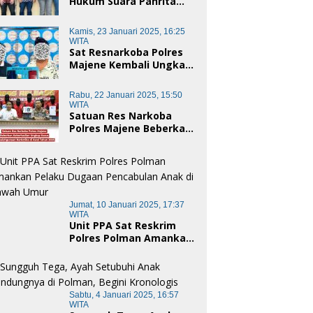
Hukum Suara Panrita
Keadilan Sulbar
Dampingi Korban
Kamis, 23 Januari 2025, 16:25
Dugaan Pencemaran
WITA
Nama Baik dan
Sat Resnarkoba Polres
penggelapan di Polres
Majene Kembali Ungkap
Polman
Kasus Penyalahgunaan
Narkoba Jenis Sabu, Dua
Rabu, 22 Januari 2025, 15:50
Pelaku Diamankan
WITA
Satuan Res Narkoba
Polres Majene Beberkan
Keberhasilan Ungkap
Kasus Penyalahgunaan
Narkotika di Awal Tahun
2025
Jumat, 10 Januari 2025, 17:37
WITA
Unit PPA Sat Reskrim
Polres Polman Amankan
Pelaku Dugaan
Pencabulan Anak di
Bawah Umur
Sabtu, 4 Januari 2025, 16:57
WITA