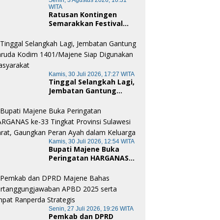
Senin, 3 Agustus 2026, 10:31
WITA
Ratusan Kontingen
Semarakkan Festival
Merah Putih Pamboang,
Wujud Nyata Semangat
Gotong Royong dan
Cinta Tanah Air
Kamis, 30 Juli 2026, 17:27 WITA
Tinggal Selangkah Lagi,
Jembatan Gantung
Garuda Kodim
1401/Majene Siap
Digunakan Masyarakat
Kamis, 30 Juli 2026, 12:54 WITA
Bupati Majene Buka
Peringatan HARGANAS
ke-33 Tingkat Provinsi
Sulawesi Barat,
Gaungkan Peran Ayah
dalam Keluarga
Senin, 27 Juli 2026, 19:26 WITA
Pemkab dan DPRD