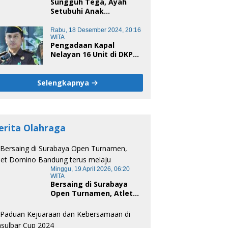
Sungguh Tega, Ayah
Setubuhi Anak
Kandungnya di Polman,
Begini Kronologis
Rabu, 18 Desember 2024, 20:16
WITA
Pengadaan Kapal
Nelayan 16 Unit di DKP
Majene Berpotensi Ada
Tersangka
Selengkapnya
erita Olahraga
Minggu, 19 April 2026, 06:20
WITA
Bersaing di Surabaya
Open Turnamen, Atlet
Domino Bandung terus
melaju