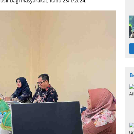
usif bagi masyarakat, Rabu 23/1/2024.
B