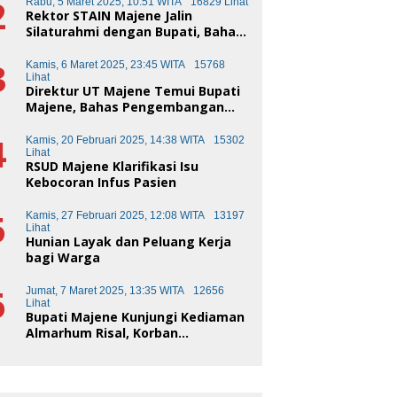
2
Rabu, 5 Maret 2025, 10:51 WITA
16829 Lihat
Rektor STAIN Majene Jalin
Silaturahmi dengan Bupati, Bahas
Transformasi Pendidikan
3
Kamis, 6 Maret 2025, 23:45 WITA
15768
Lihat
Direktur UT Majene Temui Bupati
Majene, Bahas Pengembangan
Kota Pendidikan
4
Kamis, 20 Februari 2025, 14:38 WITA
15302
Lihat
RSUD Majene Klarifikasi Isu
Kebocoran Infus Pasien
5
Kamis, 27 Februari 2025, 12:08 WITA
13197
Lihat
Hunian Layak dan Peluang Kerja
bagi Warga
6
Jumat, 7 Maret 2025, 13:35 WITA
12656
Lihat
Bupati Majene Kunjungi Kediaman
Almarhum Risal, Korban
Kecelakaan Truk Sampah