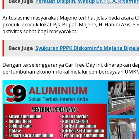
Baca Juga
Perkuat Disiplin, Wabup Dr. Hj. A. Rita
Antusiasme masyarakat Majene terlihat jelas pada acara CF
produk-produk lokal. Pjs. Bupati Majene, H. Habibi Azis,
aktivitas sehat bagi masyarakat.
Baca Juga
Syukuran PPPK Diskominfo Majene Digel
Dengan terselenggaranya Car Free Day ini, diharapkan d
pertumbuhan ekonomi lokal melalui pemberdayaan UMKM