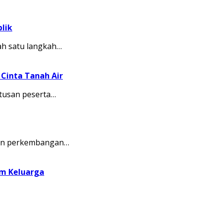
lik
ah satu langkah…
Cinta Tanah Air
tusan peserta…
kkan perkembangan…
am Keluarga