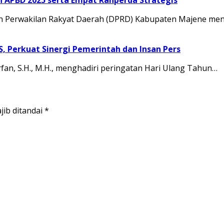
APBD 2025 serta Empat Ranperda Strategis
Perwakilan Rakyat Daerah (DPRD) Kabupaten Majene men
JS, Perkuat Sinergi Pemerintah dan Insan Pers
rfan, S.H., M.H., menghadiri peringatan Hari Ulang Tahun…
jib ditandai
*