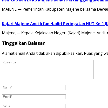
Pemkab dan DPRD Majene Bahas Pertanggungjawaban 
MAJENE — Pemerintah Kabupaten Majene bersama Dewan 
Kajari Majene Andi Irfan Hadiri Peringatan HUT Ke-1 I
Majene,— Kepala Kejaksaan Negeri (Kajari) Majene, Andi I
Tinggalkan Balasan
Alamat email Anda tidak akan dipublikasikan.
Ruas yang wa