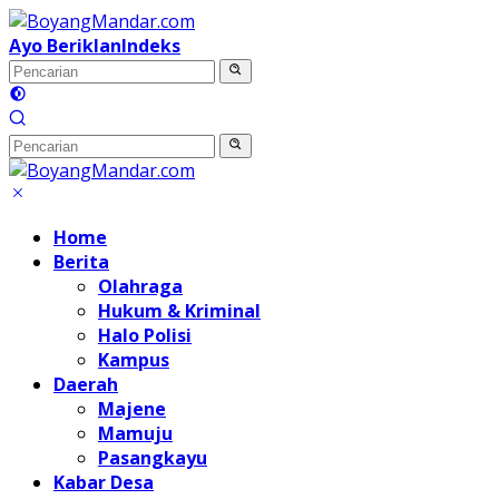
Langsung
ke
Ayo Beriklan
Indeks
konten
Home
Berita
Olahraga
Hukum & Kriminal
Halo Polisi
Kampus
Daerah
Majene
Mamuju
Pasangkayu
Kabar Desa