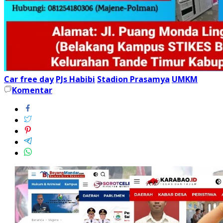
Car free day
PJs Habibi
Stadion Prasamya
UMKM
Komentar