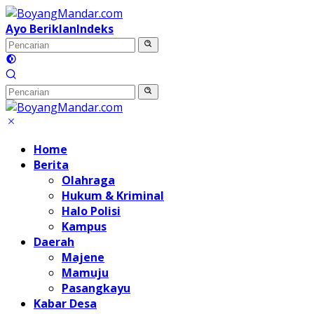
Langsung
ke
Ayo Beriklan
Indeks
konten
Home
Berita
Olahraga
Hukum & Kriminal
Halo Polisi
Kampus
Daerah
Majene
Mamuju
Pasangkayu
Kabar Desa