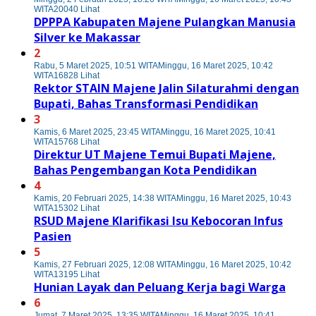
WITA
20040 Lihat
DPPPA Kabupaten Majene Pulangkan Manusia
Silver ke Makassar
2
Rabu, 5 Maret 2025, 10:51 WITA
Minggu, 16 Maret 2025, 10:42
WITA
16828 Lihat
Rektor STAIN Majene Jalin Silaturahmi dengan
Bupati, Bahas Transformasi Pendidikan
3
Kamis, 6 Maret 2025, 23:45 WITA
Minggu, 16 Maret 2025, 10:41
WITA
15768 Lihat
Direktur UT Majene Temui Bupati Majene,
Bahas Pengembangan Kota Pendidikan
4
Kamis, 20 Februari 2025, 14:38 WITA
Minggu, 16 Maret 2025, 10:43
WITA
15302 Lihat
RSUD Majene Klarifikasi Isu Kebocoran Infus
Pasien
5
Kamis, 27 Februari 2025, 12:08 WITA
Minggu, 16 Maret 2025, 10:42
WITA
13195 Lihat
Hunian Layak dan Peluang Kerja bagi Warga
6
Jumat, 7 Maret 2025, 13:35 WITA
Minggu, 16 Maret 2025, 10:41