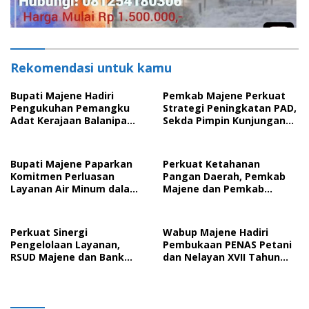
Rekomendasi untuk kamu
Bupati Majene Hadiri
Pemkab Majene Perkuat
Pengukuhan Pemangku
Strategi Peningkatan PAD,
Adat Kerajaan Balanipa
Sekda Pimpin Kunjungan
dan Penganugerahan
Kerja ke Bapenda Kota
Gelar Kehormatan Adat
Makassar
Bupati Majene Paparkan
Perkuat Ketahanan
Komitmen Perluasan
Pangan Daerah, Pemkab
Layanan Air Minum dalam
Majene dan Pemkab
Presentasi Rencana SPAM
Pinrang Resmi
Regional Sulawesi Barat
Tandatangani
Kesepakatan Bersama
Perkuat Sinergi
Wabup Majene Hadiri
Pengelolaan Layanan,
Pembukaan PENAS Petani
RSUD Majene dan Bank
dan Nelayan XVII Tahun
Sulselbar Resmi
2026 di Gorontalo
Perpanjang Kerja Sama
Periode 2026-2029