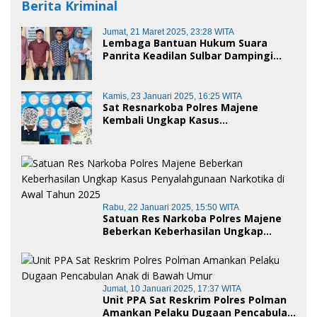
Berita Kriminal
Jumat, 21 Maret 2025, 23:28 WITA
Lembaga Bantuan Hukum Suara
Panrita Keadilan Sulbar Dampingi
Korban Dugaan Pencemaran Nama
Baik dan penggelapan di Polres
Polman
Kamis, 23 Januari 2025, 16:25 WITA
Sat Resnarkoba Polres Majene
Kembali Ungkap Kasus
Penyalahgunaan Narkoba Jenis Sabu,
Dua Pelaku Diamankan
Rabu, 22 Januari 2025, 15:50 WITA
Satuan Res Narkoba Polres Majene
Beberkan Keberhasilan Ungkap
Kasus Penyalahgunaan Narkotika di
Awal Tahun 2025
Jumat, 10 Januari 2025, 17:37 WITA
Unit PPA Sat Reskrim Polres Polman
Amankan Pelaku Dugaan Pencabulan