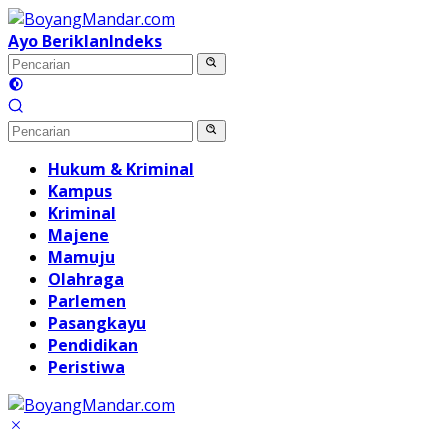
Langsung
ke
Ayo Beriklan
Indeks
konten
Hukum & Kriminal
Kampus
Kriminal
Majene
Mamuju
Olahraga
Parlemen
Pasangkayu
Pendidikan
Peristiwa