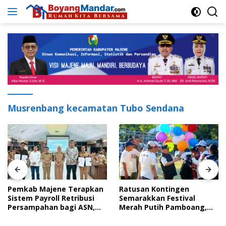
Langsung
ke
konten
Musrenbang kecamatan Tubo Sendana
Pemkab Majene Terapkan
Ratusan Kontingen
Sistem Payroll Retribusi
Semarakkan Festival
Persampahan bagi ASN,
Merah Putih Pamboang,
Perkuat Digitalisasi
Wujud Nyata Semangat
Pelayanan Publik
Gotong Royong dan Cinta