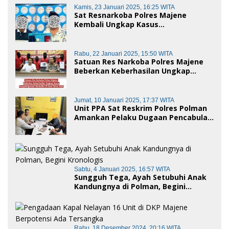
Polman
Kamis, 23 Januari 2025, 16:25 WITA
Sat Resnarkoba Polres Majene
Kembali Ungkap Kasus
Penyalahgunaan Narkoba Jenis Sabu,
Dua Pelaku Diamankan
Rabu, 22 Januari 2025, 15:50 WITA
Satuan Res Narkoba Polres Majene
Beberkan Keberhasilan Ungkap
Kasus Penyalahgunaan Narkotika di
Awal Tahun 2025
Jumat, 10 Januari 2025, 17:37 WITA
Unit PPA Sat Reskrim Polres Polman
Amankan Pelaku Dugaan Pencabulan
Anak di Bawah Umur
Sabtu, 4 Januari 2025, 16:57 WITA
Sungguh Tega, Ayah Setubuhi Anak
Kandungnya di Polman, Begini
Kronologis
Rabu, 18 Desember 2024, 20:16 WITA