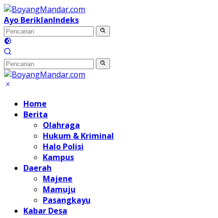
Langsung
ke
Ayo Beriklan
Indeks
konten
Home
Berita
Olahraga
Hukum & Kriminal
Halo Polisi
Kampus
Daerah
Majene
Mamuju
Pasangkayu
Kabar Desa