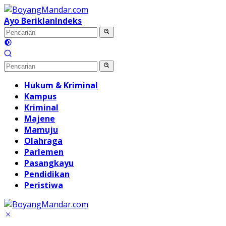
Langsung
ke
Ayo Beriklan
Indeks
konten
Hukum & Kriminal
Kampus
Kriminal
Majene
Mamuju
Olahraga
Parlemen
Pasangkayu
Pendidikan
Peristiwa