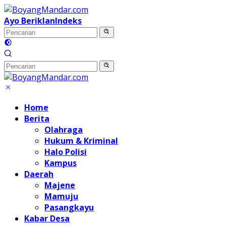
Langsung
ke
Ayo Beriklan
Indeks
konten
Home
Berita
Olahraga
Hukum & Kriminal
Halo Polisi
Kampus
Daerah
Majene
Mamuju
Pasangkayu
Kabar Desa