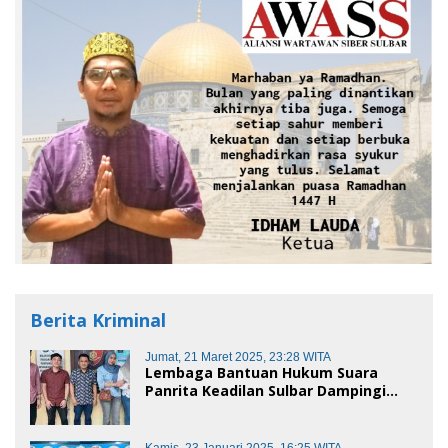
Berita Kriminal
Jumat, 21 Maret 2025, 23:28 WITA
Lembaga Bantuan Hukum Suara
Panrita Keadilan Sulbar Dampingi
Korban Dugaan Pencemaran Nama
Baik dan penggelapan di Polres
Polman
Kamis, 23 Januari 2025, 16:25 WITA