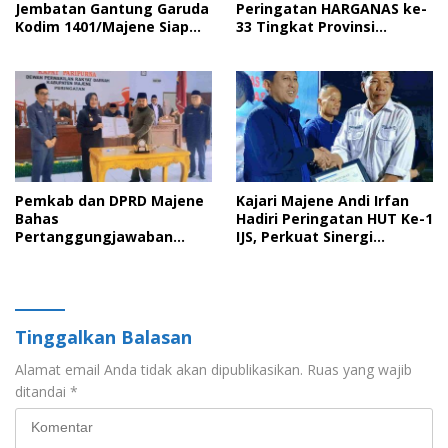
Jembatan Gantung Garuda
Peringatan HARGANAS ke-
Kodim 1401/Majene Siap
33 Tingkat Provinsi
Digunakan Masyarakat
Sulawesi Barat, Gaungkan
Peran Ayah dalam
Keluarga
Pemkab dan DPRD Majene
Kajari Majene Andi Irfan
Bahas
Hadiri Peringatan HUT Ke-1
Pertanggungjawaban
IJS, Perkuat Sinergi
APBD 2025 serta Empat
Pemerintah dan Insan Pers
Ranperda Strategis
Tinggalkan Balasan
Alamat email Anda tidak akan dipublikasikan.
Ruas yang wajib
ditandai
*