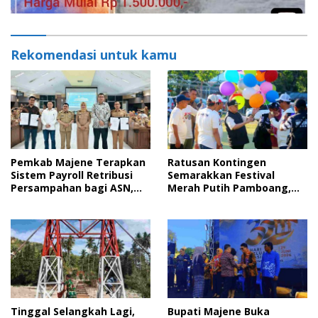
Rekomendasi untuk kamu
Pemkab Majene Terapkan
Ratusan Kontingen
Sistem Payroll Retribusi
Semarakkan Festival
Persampahan bagi ASN,
Merah Putih Pamboang,
Perkuat Digitalisasi
Wujud Nyata Semangat
Pelayanan Publik
Gotong Royong dan Cinta
Tanah Air
Tinggal Selangkah Lagi,
Bupati Majene Buka