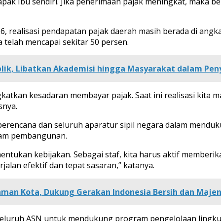
apak Ibu sendiri. Jika penerimaan pajak meningkat, maka
realisasi pendapatan pajak daerah masih berada di angka 
a telah mencapai sekitar 50 persen.
blik, Libatkan Akademisi hingga Masyarakat dalam Pe
kan kesadaran membayar pajak. Saat ini realisasi kita ma
snya.
n perencana dan seluruh aparatur sipil negara dalam mendu
gram pembangunan.
tukan kebijakan. Sebagai staf, kita harus aktif member
lan efektif dan tepat sasaran,” katanya.
Taman Kota, Dukung Gerakan Indonesia Bersih dan Maje
k seluruh ASN untuk mendukung program pengelolaan ling