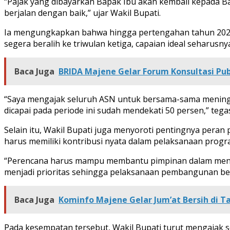
“Pajak yang dibayarkan Bapak Ibu akan kembali kepada B
berjalan dengan baik,” ujar Wakil Bupati.
Ia mengungkapkan bahwa hingga pertengahan tahun 2026, 
segera beralih ke triwulan ketiga, capaian ideal seharusny
Baca Juga
BRIDA Majene Gelar Forum Konsultasi Pu
“Saya mengajak seluruh ASN untuk bersama-sama meningkat
dicapai pada periode ini sudah mendekati 50 persen,” tega
Selain itu, Wakil Bupati juga menyoroti pentingnya pera
harus memiliki kontribusi nyata dalam pelaksanaan pro
“Perencana harus mampu membantu pimpinan dalam menen
menjadi prioritas sehingga pelaksanaan pembangunan berja
Baca Juga
Kominfo Majene Gelar Jum’at Bersih di 
Pada kesempatan tersebut, Wakil Bupati turut mengaja