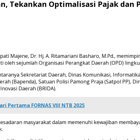
, Tekankan Optimalisasi Pajak dan 
ati Majene, Dr. Hj. A. Ritamariani Basharo, M.Pd., memimp
ikuti oleh sejumlah Organisasi Perangkat Daerah (OPD) ling
aranya Sekretariat Daerah, Dinas Komunikasi, Informatika,
h (Bapenda), Satuan Polisi Pamong Praja (Satpol PP), Din
Inovasi Daerah (BRIDA).
Hari Pertama FORNAS VIII NTB 2025
kesadaran masyarakat dalam memenuhi kewajiban membayar
k.