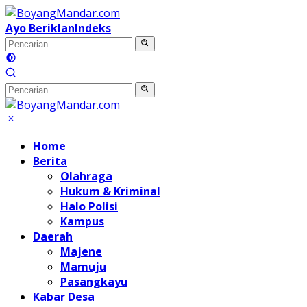
Langsung
ke
Ayo Beriklan
Indeks
konten
Home
Berita
Olahraga
Hukum & Kriminal
Halo Polisi
Kampus
Daerah
Majene
Mamuju
Pasangkayu
Kabar Desa