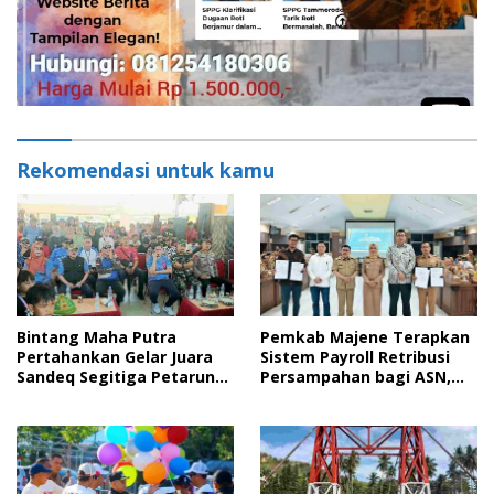
Rekomendasi untuk kamu
Bintang Maha Putra
Pemkab Majene Terapkan
Pertahankan Gelar Juara
Sistem Payroll Retribusi
Sandeq Segitiga Petarung
Persampahan bagi ASN,
Sejati 2026
Perkuat Digitalisasi
Pelayanan Publik