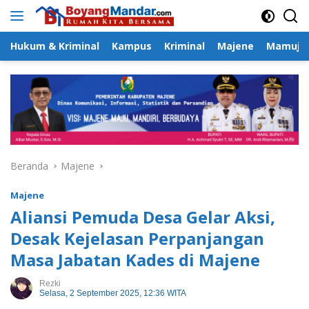
Langsung
ke
konten
Hukum & Kriminal
Kampus
Kriminal
Majene
Mamuju
Beranda
Majene
Majene
Aliansi Pemuda Desa Gelar Aksi,
Desak Kejelasan Perpanjangan
Masa Jabatan Kades di Majene
Rezki
Selasa, 2 September 2025, 12:36 WITA