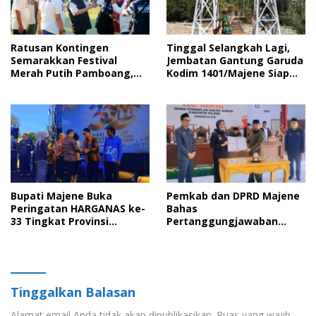
Ratusan Kontingen
Tinggal Selangkah Lagi,
Semarakkan Festival
Jembatan Gantung Garuda
Merah Putih Pamboang,
Kodim 1401/Majene Siap
Wujud Nyata Semangat
Digunakan Masyarakat
Gotong Royong dan Cinta
Tanah Air
Bupati Majene Buka
Pemkab dan DPRD Majene
Peringatan HARGANAS ke-
Bahas
33 Tingkat Provinsi
Pertanggungjawaban
Sulawesi Barat, Gaungkan
APBD 2025 serta Empat
Peran Ayah dalam
Ranperda Strategis
Keluarga
Tinggalkan Balasan
Alamat email Anda tidak akan dipublikasikan.
Ruas yang wajib