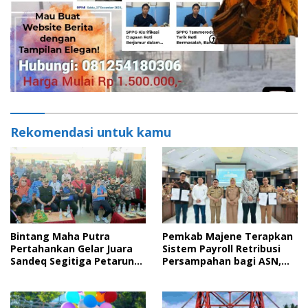
Rekomendasi untuk kamu
Bintang Maha Putra
Pemkab Majene Terapkan
Pertahankan Gelar Juara
Sistem Payroll Retribusi
Sandeq Segitiga Petarung
Persampahan bagi ASN,
Sejati 2026
Perkuat Digitalisasi
Pelayanan Publik