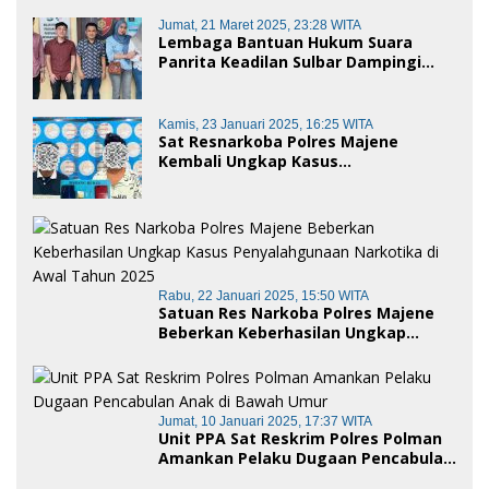
Jumat, 21 Maret 2025, 23:28 WITA
Lembaga Bantuan Hukum Suara
Panrita Keadilan Sulbar Dampingi
Korban Dugaan Pencemaran Nama
Baik dan penggelapan di Polres
Polman
Kamis, 23 Januari 2025, 16:25 WITA
Sat Resnarkoba Polres Majene
Kembali Ungkap Kasus
Penyalahgunaan Narkoba Jenis Sabu,
Dua Pelaku Diamankan
Rabu, 22 Januari 2025, 15:50 WITA
Satuan Res Narkoba Polres Majene
Beberkan Keberhasilan Ungkap
Kasus Penyalahgunaan Narkotika di
Awal Tahun 2025
Jumat, 10 Januari 2025, 17:37 WITA
Unit PPA Sat Reskrim Polres Polman
Amankan Pelaku Dugaan Pencabulan
Anak di Bawah Umur