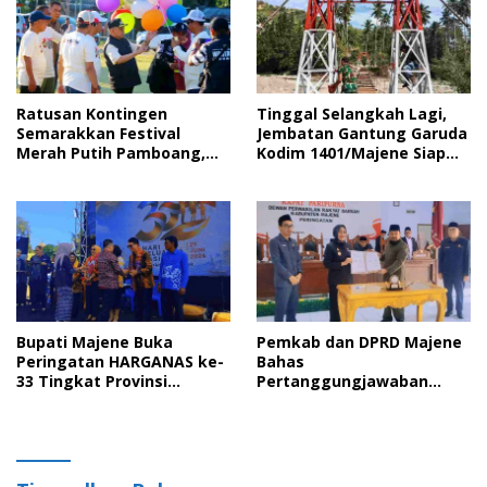
Ratusan Kontingen
Tinggal Selangkah Lagi,
Semarakkan Festival
Jembatan Gantung Garuda
Merah Putih Pamboang,
Kodim 1401/Majene Siap
Wujud Nyata Semangat
Digunakan Masyarakat
Gotong Royong dan Cinta
Tanah Air
Bupati Majene Buka
Pemkab dan DPRD Majene
Peringatan HARGANAS ke-
Bahas
33 Tingkat Provinsi
Pertanggungjawaban
Sulawesi Barat, Gaungkan
APBD 2025 serta Empat
Peran Ayah dalam
Ranperda Strategis
Keluarga