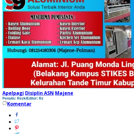
Apelpagi
Disiplin ASN
Majene
Penulis: Rezki
Editor: Rz
Komentar