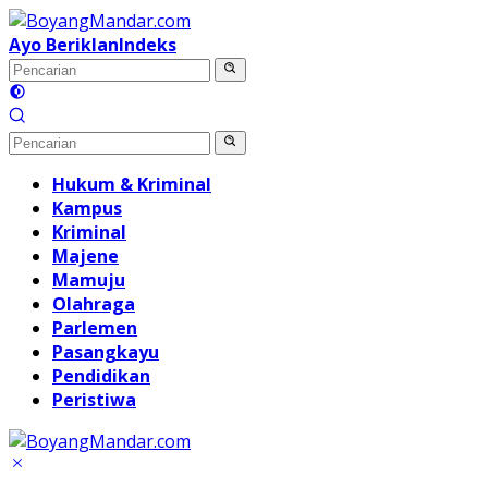
Langsung
ke
Ayo Beriklan
Indeks
konten
Hukum & Kriminal
Kampus
Kriminal
Majene
Mamuju
Olahraga
Parlemen
Pasangkayu
Pendidikan
Peristiwa