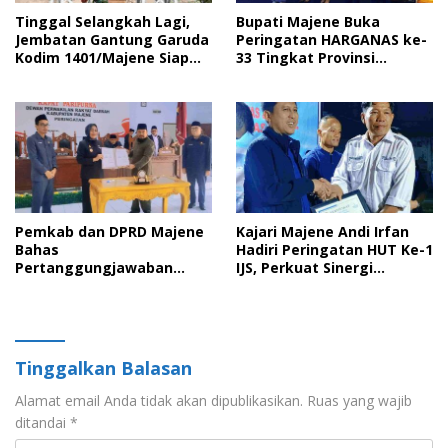
Tinggal Selangkah Lagi,
Bupati Majene Buka
Jembatan Gantung Garuda
Peringatan HARGANAS ke-
Kodim 1401/Majene Siap
33 Tingkat Provinsi
Digunakan Masyarakat
Sulawesi Barat, Gaungkan
Peran Ayah dalam
Keluarga
Pemkab dan DPRD Majene
Kajari Majene Andi Irfan
Bahas
Hadiri Peringatan HUT Ke-1
Pertanggungjawaban
IJS, Perkuat Sinergi
APBD 2025 serta Empat
Pemerintah dan Insan Pers
Ranperda Strategis
Tinggalkan Balasan
Alamat email Anda tidak akan dipublikasikan.
Ruas yang wajib
ditandai
*