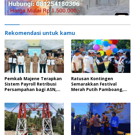
Rekomendasi untuk kamu
Pemkab Majene Terapkan
Ratusan Kontingen
Sistem Payroll Retribusi
Semarakkan Festival
Persampahan bagi ASN,
Merah Putih Pamboang,
Perkuat Digitalisasi
Wujud Nyata Semangat
Pelayanan Publik
Gotong Royong dan Cinta
Tanah Air