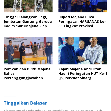
Tinggal Selangkah Lagi,
Bupati Majene Buka
Jembatan Gantung Garuda
Peringatan HARGANAS ke-
Kodim 1401/Majene Siap
33 Tingkat Provinsi
Digunakan Masyarakat
Sulawesi Barat, Gaungkan
Peran Ayah dalam
Keluarga
Pemkab dan DPRD Majene
Kajari Majene Andi Irfan
Bahas
Hadiri Peringatan HUT Ke-1
Pertanggungjawaban
IJS, Perkuat Sinergi
APBD 2025 serta Empat
Pemerintah dan Insan Pers
Ranperda Strategis
Tinggalkan Balasan
Alamat email Anda tidak akan dipublikasikan.
Ruas yang wajib