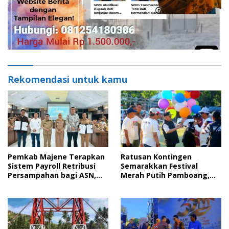
Rekomendasi untuk kamu
Pemkab Majene Terapkan
Ratusan Kontingen
Sistem Payroll Retribusi
Semarakkan Festival
Persampahan bagi ASN,
Merah Putih Pamboang,
Perkuat Digitalisasi
Wujud Nyata Semangat
Pelayanan Publik
Gotong Royong dan Cinta
Tanah Air