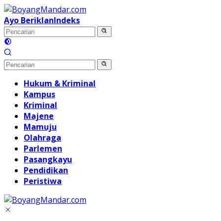
Langsung
ke
Ayo Beriklan
Indeks
konten
Hukum & Kriminal
Kampus
Kriminal
Majene
Mamuju
Olahraga
Parlemen
Pasangkayu
Pendidikan
Peristiwa