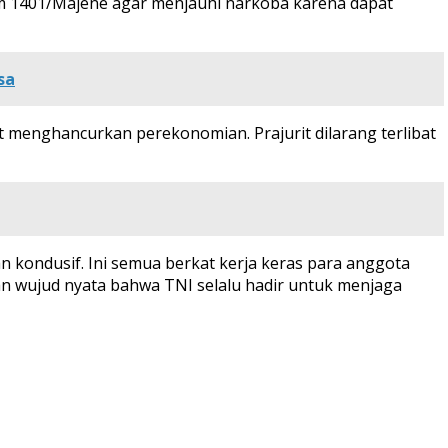
m 1401/Majene agar menjauhi narkoba karena dapat
sa
pat menghancurkan perekonomian. Prajurit dilarang terlibat
n kondusif. Ini semua berkat kerja keras para anggota
an wujud nyata bahwa TNI selalu hadir untuk menjaga