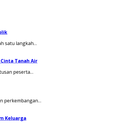
lik
ah satu langkah…
Cinta Tanah Air
tusan peserta…
kkan perkembangan…
am Keluarga