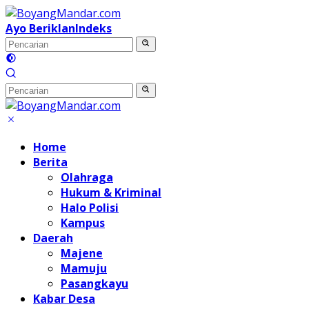
Langsung
ke
Ayo Beriklan
Indeks
konten
Home
Berita
Olahraga
Hukum & Kriminal
Halo Polisi
Kampus
Daerah
Majene
Mamuju
Pasangkayu
Kabar Desa