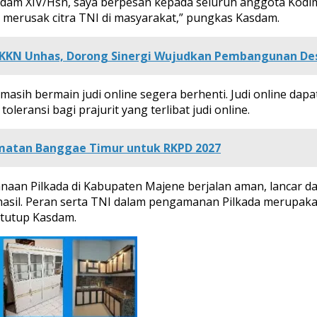
dam XIV/Hsn, saya berpesan kepada seluruh anggota Kodi
t merusak citra TNI di masyarakat,” pungkas Kasdam.
 KKN Unhas, Dorong Sinergi Wujudkan Pembangunan De
g masih bermain judi online segera berhenti. Judi online da
oleransi bagi prajurit yang terlibat judi online.
atan Banggae Timur untuk RKPD 2027
naan Pilkada di Kabupaten Majene berjalan aman, lancar da
i hasil. Peran serta TNI dalam pengamanan Pilkada merupak
 tutup Kasdam.