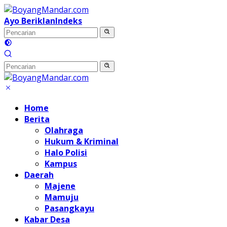
Langsung
ke
Ayo Beriklan
Indeks
konten
Home
Berita
Olahraga
Hukum & Kriminal
Halo Polisi
Kampus
Daerah
Majene
Mamuju
Pasangkayu
Kabar Desa