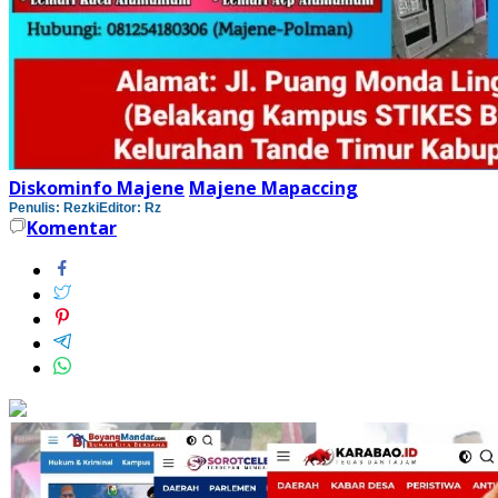
Diskominfo Majene
Majene Mapaccing
Penulis: Rezki
Editor: Rz
Komentar