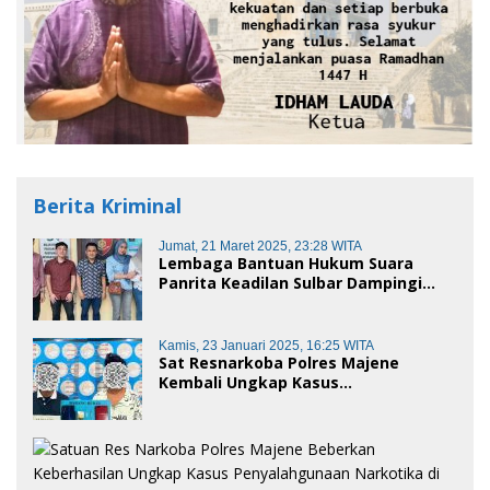
Berita Kriminal
Jumat, 21 Maret 2025, 23:28 WITA
Lembaga Bantuan Hukum Suara
Panrita Keadilan Sulbar Dampingi
Korban Dugaan Pencemaran Nama
Baik dan penggelapan di Polres
Polman
Kamis, 23 Januari 2025, 16:25 WITA
Sat Resnarkoba Polres Majene
Kembali Ungkap Kasus
Penyalahgunaan Narkoba Jenis Sabu,
Dua Pelaku Diamankan