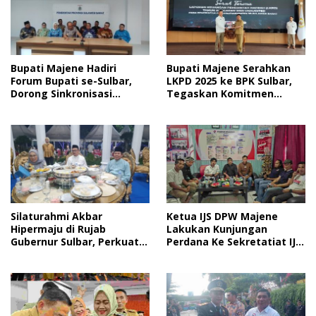
Bupati Majene Hadiri
Bupati Majene Serahkan
Forum Bupati se-Sulbar,
LKPD 2025 ke BPK Sulbar,
Dorong Sinkronisasi
Tegaskan Komitmen
Program Pembangunan
Transparansi Keuangan
RKPD 2027
Daerah
Silaturahmi Akbar
Ketua IJS DPW Majene
Hipermaju di Rujab
Lakukan Kunjungan
Gubernur Sulbar, Perkuat
Perdana Ke Sekretatiat IJS
Sinergi Pembangunan
Sulbar
Daerah