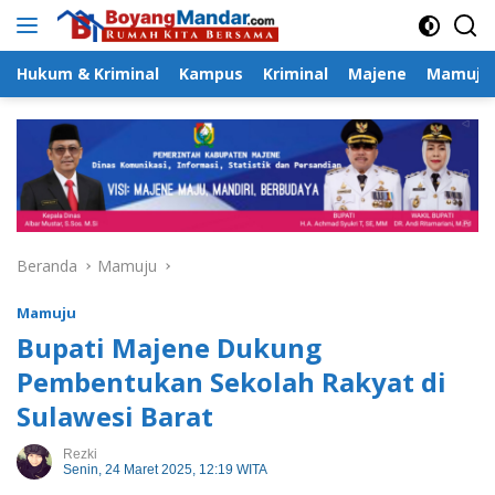
Langsung
ke
konten
Hukum & Kriminal
Kampus
Kriminal
Majene
Mamuju
Beranda
Mamuju
Mamuju
Bupati Majene Dukung
Pembentukan Sekolah Rakyat di
Sulawesi Barat
Rezki
Senin, 24 Maret 2025, 12:19 WITA