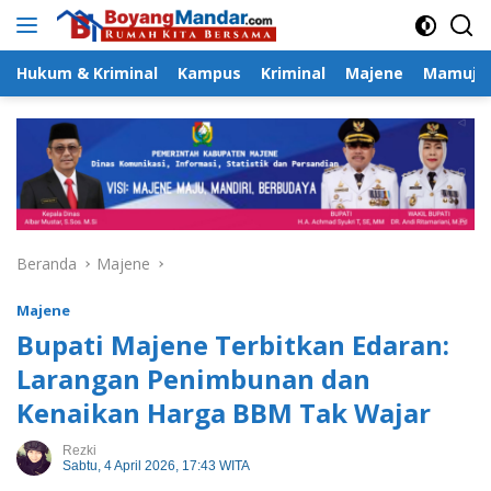
Langsung
ke
konten
Hukum & Kriminal
Kampus
Kriminal
Majene
Mamuju
Beranda
Majene
Majene
Bupati Majene Terbitkan Edaran:
Larangan Penimbunan dan
Kenaikan Harga BBM Tak Wajar
Rezki
Sabtu, 4 April 2026, 17:43 WITA