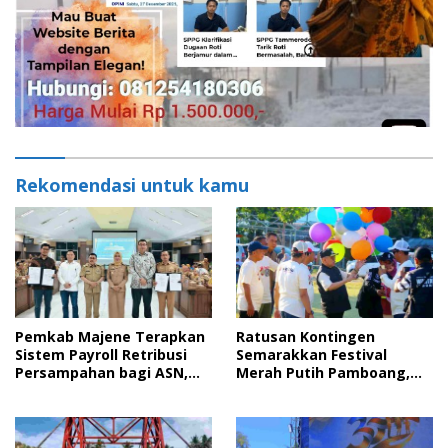
Rekomendasi untuk kamu
Pemkab Majene Terapkan
Ratusan Kontingen
Sistem Payroll Retribusi
Semarakkan Festival
Persampahan bagi ASN,
Merah Putih Pamboang,
Perkuat Digitalisasi
Wujud Nyata Semangat
Pelayanan Publik
Gotong Royong dan Cinta
Tanah Air