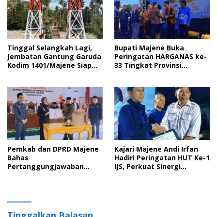
Tinggal Selangkah Lagi,
Bupati Majene Buka
Jembatan Gantung Garuda
Peringatan HARGANAS ke-
Kodim 1401/Majene Siap
33 Tingkat Provinsi
Digunakan Masyarakat
Sulawesi Barat, Gaungkan
Peran Ayah dalam
Keluarga
Pemkab dan DPRD Majene
Kajari Majene Andi Irfan
Bahas
Hadiri Peringatan HUT Ke-1
Pertanggungjawaban
IJS, Perkuat Sinergi
APBD 2025 serta Empat
Pemerintah dan Insan Pers
Ranperda Strategis
Tinggalkan Balasan