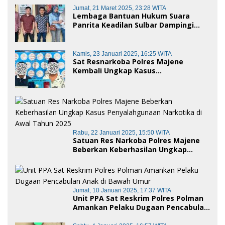
Jumat, 21 Maret 2025, 23:28 WITA
Lembaga Bantuan Hukum Suara
Panrita Keadilan Sulbar Dampingi
Korban Dugaan Pencemaran Nama
Baik dan penggelapan di Polres
Polman
Kamis, 23 Januari 2025, 16:25 WITA
Sat Resnarkoba Polres Majene
Kembali Ungkap Kasus
Penyalahgunaan Narkoba Jenis Sabu,
Dua Pelaku Diamankan
Rabu, 22 Januari 2025, 15:50 WITA
Satuan Res Narkoba Polres Majene
Beberkan Keberhasilan Ungkap
Kasus Penyalahgunaan Narkotika di
Awal Tahun 2025
Jumat, 10 Januari 2025, 17:37 WITA
Unit PPA Sat Reskrim Polres Polman
Amankan Pelaku Dugaan Pencabulan
Anak di Bawah Umur