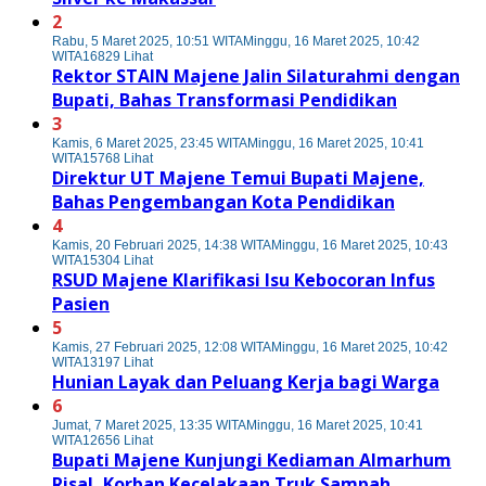
2
Rabu, 5 Maret 2025, 10:51 WITA
Minggu, 16 Maret 2025, 10:42
WITA
16829 Lihat
Rektor STAIN Majene Jalin Silaturahmi dengan
Bupati, Bahas Transformasi Pendidikan
3
Kamis, 6 Maret 2025, 23:45 WITA
Minggu, 16 Maret 2025, 10:41
WITA
15768 Lihat
Direktur UT Majene Temui Bupati Majene,
Bahas Pengembangan Kota Pendidikan
4
Kamis, 20 Februari 2025, 14:38 WITA
Minggu, 16 Maret 2025, 10:43
WITA
15304 Lihat
RSUD Majene Klarifikasi Isu Kebocoran Infus
Pasien
5
Kamis, 27 Februari 2025, 12:08 WITA
Minggu, 16 Maret 2025, 10:42
WITA
13197 Lihat
Hunian Layak dan Peluang Kerja bagi Warga
6
Jumat, 7 Maret 2025, 13:35 WITA
Minggu, 16 Maret 2025, 10:41
WITA
12656 Lihat
Bupati Majene Kunjungi Kediaman Almarhum
Risal, Korban Kecelakaan Truk Sampah