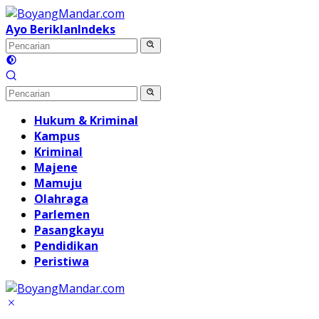
Langsung
ke
Ayo Beriklan
Indeks
konten
Hukum & Kriminal
Kampus
Kriminal
Majene
Mamuju
Olahraga
Parlemen
Pasangkayu
Pendidikan
Peristiwa