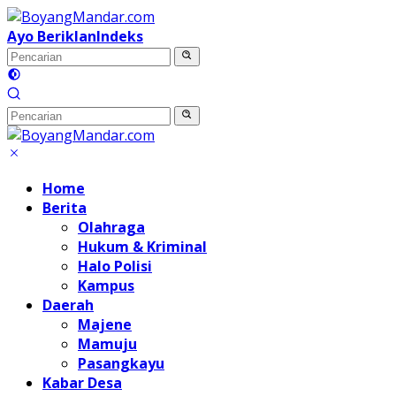
Langsung
ke
Ayo Beriklan
Indeks
konten
Home
Berita
Olahraga
Hukum & Kriminal
Halo Polisi
Kampus
Daerah
Majene
Mamuju
Pasangkayu
Kabar Desa