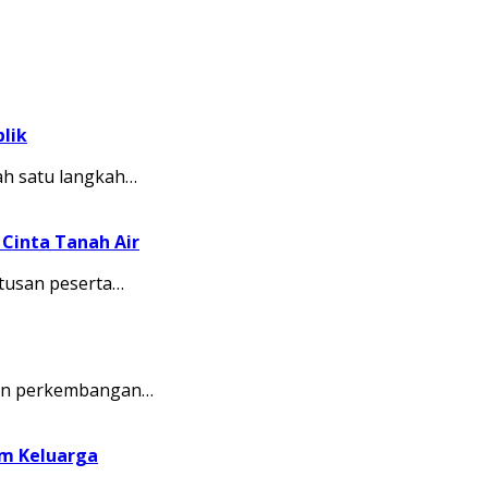
lik
ah satu langkah…
Cinta Tanah Air
tusan peserta…
kkan perkembangan…
am Keluarga