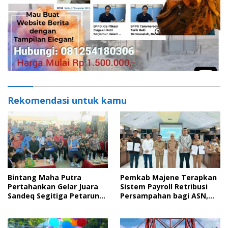
Rekomendasi untuk kamu
Bintang Maha Putra
Pemkab Majene Terapkan
Pertahankan Gelar Juara
Sistem Payroll Retribusi
Sandeq Segitiga Petarung
Persampahan bagi ASN,
Sejati 2026
Perkuat Digitalisasi
Pelayanan Publik