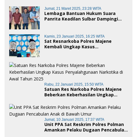
Jumat, 21 Maret 2025, 23:28 WITA
Lembaga Bantuan Hukum Suara
Panrita Keadilan Sulbar Dampingi
Korban Dugaan Pencemaran Nama
Baik dan penggelapan di Polres
Polman
Kamis, 23 Januari 2025, 16:25 WITA
Sat Resnarkoba Polres Majene
Kembali Ungkap Kasus
Penyalahgunaan Narkoba Jenis Sabu,
Dua Pelaku Diamankan
Rabu, 22 Januari 2025, 15:50 WITA
Satuan Res Narkoba Polres Majene
Beberkan Keberhasilan Ungkap
Kasus Penyalahgunaan Narkotika di
Awal Tahun 2025
Jumat, 10 Januari 2025, 17:37 WITA
Unit PPA Sat Reskrim Polres Polman
Amankan Pelaku Dugaan Pencabulan
Anak di Bawah Umur