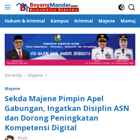
Langsung
ke
konten
Hukum & Kriminal
Kampus
Kriminal
Majene
Mamuju
Beranda
Majene
Majene
Sekda Majene Pimpin Apel
Gabungan, Ingatkan Disiplin ASN
dan Dorong Peningkatan
Kompetensi Digital
Rezki