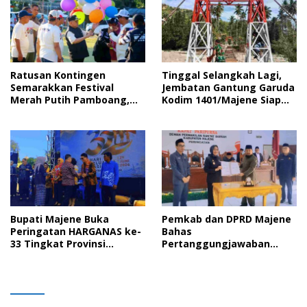
Ratusan Kontingen
Tinggal Selangkah Lagi,
Semarakkan Festival
Jembatan Gantung Garuda
Merah Putih Pamboang,
Kodim 1401/Majene Siap
Wujud Nyata Semangat
Digunakan Masyarakat
Gotong Royong dan Cinta
Tanah Air
Bupati Majene Buka
Pemkab dan DPRD Majene
Peringatan HARGANAS ke-
Bahas
33 Tingkat Provinsi
Pertanggungjawaban
Sulawesi Barat, Gaungkan
APBD 2025 serta Empat
Peran Ayah dalam
Ranperda Strategis
Keluarga