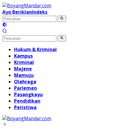
Langsung
ke
Ayo Beriklan
Indeks
konten
Hukum & Kriminal
Kampus
Kriminal
Majene
Mamuju
Olahraga
Parlemen
Pasangkayu
Pendidikan
Peristiwa