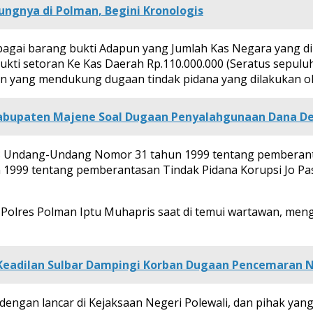
ngnya di Polman, Begini Kronologis
rbagai barang bukti Adapun yang Jumlah Kas Negara yang d
Bukti setoran Ke Kas Daerah Rp.110.000.000 (Seratus sepuluh
n yang mendukung dugaan tindak pidana yang dilakukan ol
e-Kabupaten Majene Soal Dugaan Penyalahgunaan Dana D
 3 Undang-Undang Nomor 31 tahun 1999 tentang pemberanta
999 tentang pemberantasan Tindak Pidana Korupsi Jo Pas
 Polres Polman Iptu Muhapris saat di temui wartawan, me
eadilan Sulbar Dampingi Korban Dugaan Pencemaran N
dengan lancar di Kejaksaan Negeri Polewali, dan pihak yan