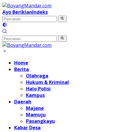
Langsung
ke
Ayo Beriklan
Indeks
konten
Home
Berita
Olahraga
Hukum & Kriminal
Halo Polisi
Kampus
Daerah
Majene
Mamuju
Pasangkayu
Kabar Desa