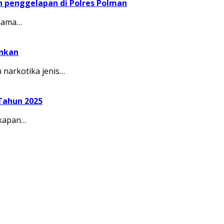
 penggelapan di Polres Polman
 nama…
ankan
narkotika jenis…
Tahun 2025
gkapan…