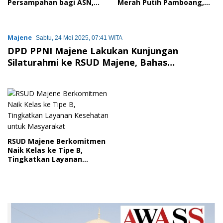
Persampahan bagi ASN,
Merah Putih Pamboang,
Perkuat Digitalisasi
Wujud Nyata Semangat
Pelayanan Publik
Gotong Royong dan Cinta
Tanah Air
Majene
Sabtu, 24 Mei 2025, 07:41 WITA
DPD PPNI Majene Lakukan Kunjungan
Silaturahmi ke RSUD Majene, Bahas
Tunggakan Insentif COVID-19
RSUD Majene Berkomitmen
Naik Kelas ke Tipe B,
Tingkatkan Layanan
Kesehatan untuk
Masyarakat