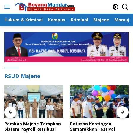
Langsung
ke
konten
Hukum & Kriminal
Kampus
Kriminal
Majene
Mamuju
RSUD Majene
Pemkab Majene Terapkan
Ratusan Kontingen
Sistem Payroll Retribusi
Semarakkan Festival