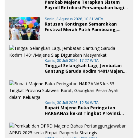
Pemkab Majene Terapkan Sistem
Payroll Retribusi Persampahan bagi
ASN, Perkuat Digitalisasi Pelayanan
Publik
Senin, 3 Agustus 2026, 10:31 WITA
Ratusan Kontingen Semarakkan
Festival Merah Putih Pamboang,
Wujud Nyata Semangat Gotong
Royong dan Cinta Tanah Air
Kamis, 30 Juli 2026, 17:27 WITA
Tinggal Selangkah Lagi, Jembatan
Gantung Garuda Kodim 1401/Majene
Siap Digunakan Masyarakat
Kamis, 30 Juli 2026, 12:54 WITA
Bupati Majene Buka Peringatan
HARGANAS ke-33 Tingkat Provinsi
Sulawesi Barat, Gaungkan Peran
Ayah dalam Keluarga