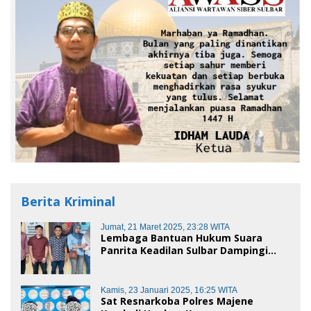
Berita Kriminal
Jumat, 21 Maret 2025, 23:28 WITA
Lembaga Bantuan Hukum Suara
Panrita Keadilan Sulbar Dampingi
Korban Dugaan Pencemaran Nama
Baik dan penggelapan di Polres
Polman
Kamis, 23 Januari 2025, 16:25 WITA
Sat Resnarkoba Polres Majene