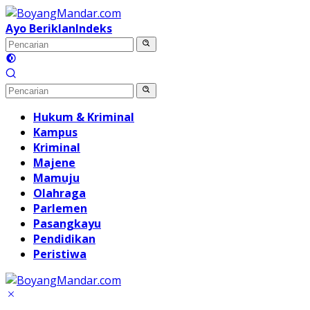
Langsung
ke
Ayo Beriklan
Indeks
konten
Hukum & Kriminal
Kampus
Kriminal
Majene
Mamuju
Olahraga
Parlemen
Pasangkayu
Pendidikan
Peristiwa