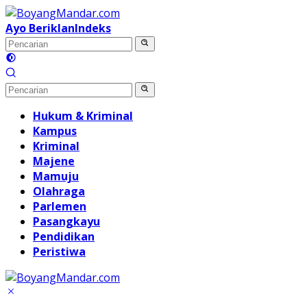
Langsung
ke
Ayo Beriklan
Indeks
konten
Hukum & Kriminal
Kampus
Kriminal
Majene
Mamuju
Olahraga
Parlemen
Pasangkayu
Pendidikan
Peristiwa