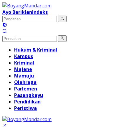
Langsung
ke
Ayo Beriklan
Indeks
konten
Hukum & Kriminal
Kampus
Kriminal
Majene
Mamuju
Olahraga
Parlemen
Pasangkayu
Pendidikan
Peristiwa