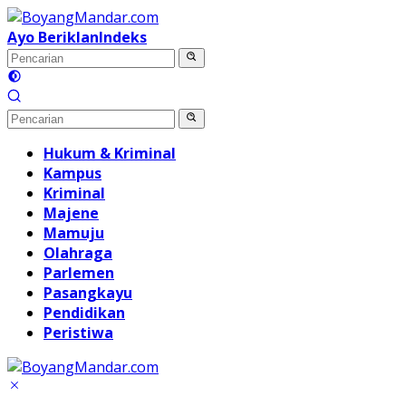
Langsung
ke
Ayo Beriklan
Indeks
konten
Hukum & Kriminal
Kampus
Kriminal
Majene
Mamuju
Olahraga
Parlemen
Pasangkayu
Pendidikan
Peristiwa