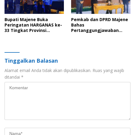
Bupati Majene Buka
Pemkab dan DPRD Majene
Peringatan HARGANAS ke-
Bahas
33 Tingkat Provinsi
Pertanggungjawaban
Sulawesi Barat, Gaungkan
APBD 2025 serta Empat
Peran Ayah dalam
Ranperda Strategis
Keluarga
Tinggalkan Balasan
Alamat email Anda tidak akan dipublikasikan.
Ruas yang wajib
ditandai
*