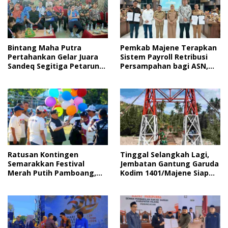
Bintang Maha Putra
Pemkab Majene Terapkan
Pertahankan Gelar Juara
Sistem Payroll Retribusi
Sandeq Segitiga Petarung
Persampahan bagi ASN,
Sejati 2026
Perkuat Digitalisasi
Pelayanan Publik
Ratusan Kontingen
Tinggal Selangkah Lagi,
Semarakkan Festival
Jembatan Gantung Garuda
Merah Putih Pamboang,
Kodim 1401/Majene Siap
Wujud Nyata Semangat
Digunakan Masyarakat
Gotong Royong dan Cinta
Tanah Air