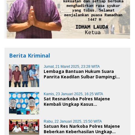
Berita Kriminal
Jumat, 21 Maret 2025, 23:28 WITA
Lembaga Bantuan Hukum Suara
Panrita Keadilan Sulbar Dampingi
Korban Dugaan Pencemaran Nama
Baik dan penggelapan di Polres
Polman
Kamis, 23 Januari 2025, 16:25 WITA
Sat Resnarkoba Polres Majene
Kembali Ungkap Kasus
Penyalahgunaan Narkoba Jenis Sabu,
Dua Pelaku Diamankan
Rabu, 22 Januari 2025, 15:50 WITA
Satuan Res Narkoba Polres Majene
Beberkan Keberhasilan Ungkap