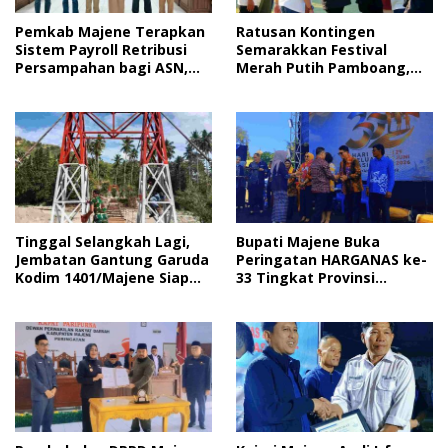
Pemkab Majene Terapkan
Ratusan Kontingen
Sistem Payroll Retribusi
Semarakkan Festival
Persampahan bagi ASN,
Merah Putih Pamboang,
Perkuat Digitalisasi
Wujud Nyata Semangat
Pelayanan Publik
Gotong Royong dan Cinta
Tanah Air
Tinggal Selangkah Lagi,
Bupati Majene Buka
Jembatan Gantung Garuda
Peringatan HARGANAS ke-
Kodim 1401/Majene Siap
33 Tingkat Provinsi
Digunakan Masyarakat
Sulawesi Barat, Gaungkan
Peran Ayah dalam
Keluarga