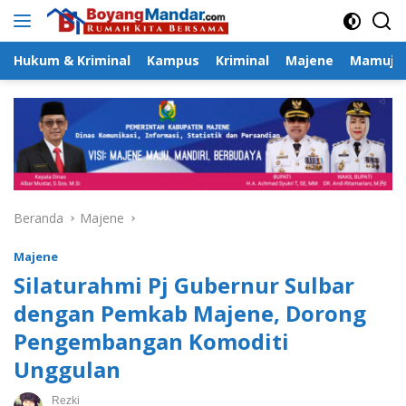
Langsung
ke
konten
Hukum & Kriminal
Kampus
Kriminal
Majene
Mamuju
Beranda
Majene
Majene
Silaturahmi Pj Gubernur Sulbar
dengan Pemkab Majene, Dorong
Pengembangan Komoditi
Unggulan
Rezki