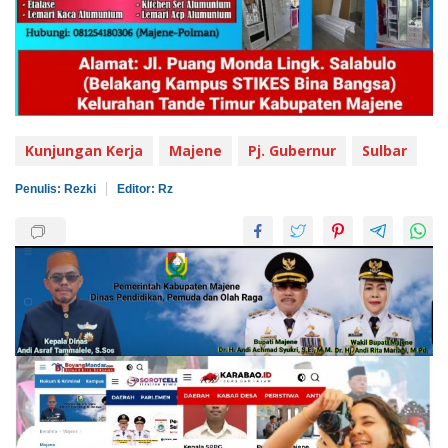
Kunjungan Kerja
Majene
Pj. Gubernur
Sulbar
Penulis: Rezki
Editor: Rz