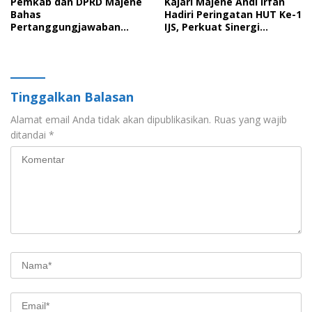
Pemkab dan DPRD Majene
Kajari Majene Andi Irfan
Bahas
Hadiri Peringatan HUT Ke-1
Pertanggungjawaban
IJS, Perkuat Sinergi
APBD 2025 serta Empat
Pemerintah dan Insan Pers
Ranperda Strategis
Tinggalkan Balasan
Alamat email Anda tidak akan dipublikasikan.
Ruas yang wajib
ditandai
*