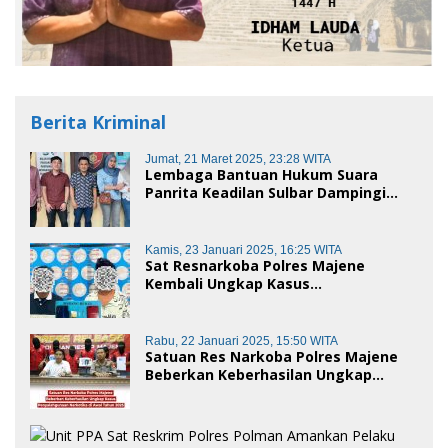
Berita Kriminal
Jumat, 21 Maret 2025, 23:28 WITA
Lembaga Bantuan Hukum Suara
Panrita Keadilan Sulbar Dampingi
Korban Dugaan Pencemaran Nama
Baik dan penggelapan di Polres
Polman
Kamis, 23 Januari 2025, 16:25 WITA
Sat Resnarkoba Polres Majene
Kembali Ungkap Kasus
Penyalahgunaan Narkoba Jenis Sabu,
Dua Pelaku Diamankan
Rabu, 22 Januari 2025, 15:50 WITA
Satuan Res Narkoba Polres Majene
Beberkan Keberhasilan Ungkap
Kasus Penyalahgunaan Narkotika di
Awal Tahun 2025