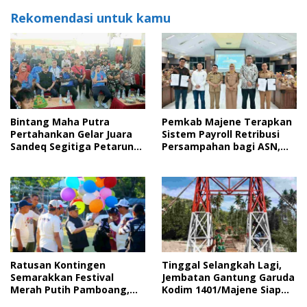
Rekomendasi untuk kamu
Bintang Maha Putra
Pemkab Majene Terapkan
Pertahankan Gelar Juara
Sistem Payroll Retribusi
Sandeq Segitiga Petarung
Persampahan bagi ASN,
Sejati 2026
Perkuat Digitalisasi
Pelayanan Publik
Ratusan Kontingen
Tinggal Selangkah Lagi,
Semarakkan Festival
Jembatan Gantung Garuda
Merah Putih Pamboang,
Kodim 1401/Majene Siap
Wujud Nyata Semangat
Digunakan Masyarakat