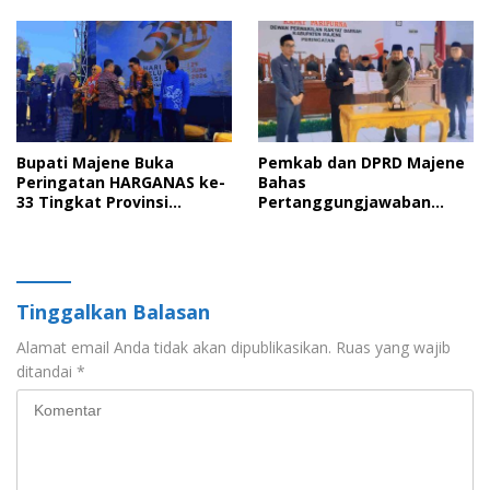
Gotong Royong dan Cinta
Tanah Air
Bupati Majene Buka
Pemkab dan DPRD Majene
Peringatan HARGANAS ke-
Bahas
33 Tingkat Provinsi
Pertanggungjawaban
Sulawesi Barat, Gaungkan
APBD 2025 serta Empat
Peran Ayah dalam
Ranperda Strategis
Keluarga
Tinggalkan Balasan
Alamat email Anda tidak akan dipublikasikan.
Ruas yang wajib
ditandai
*