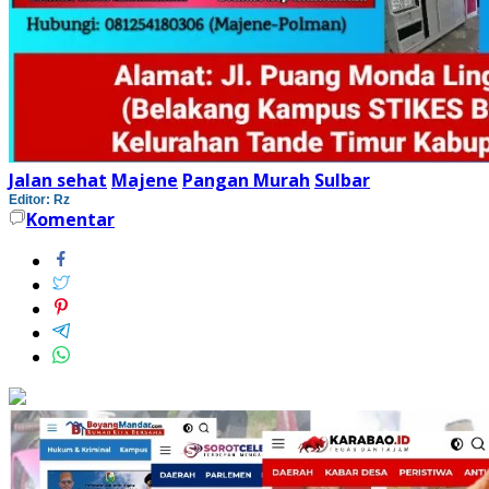
Jalan sehat
Majene
Pangan Murah
Sulbar
Editor: Rz
Komentar