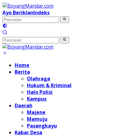
Langsung
ke
Ayo Beriklan
Indeks
konten
Home
Berita
Olahraga
Hukum & Kriminal
Halo Polisi
Kampus
Daerah
Majene
Mamuju
Pasangkayu
Kabar Desa