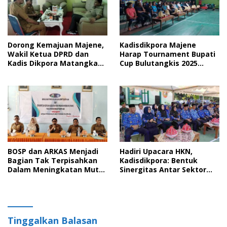
Dorong Kemajuan Majene,
Kadisdikpora Majene
Wakil Ketua DPRD dan
Harap Tournament Bupati
Kadis Dikpora Matangkan
Cup Bulutangkis 2025
Program Pendidikan–
Melahirkan Para Atlet
Olahraga
Hebat di Masa Depan
BOSP dan ARKAS Menjadi
Hadiri Upacara HKN,
Bagian Tak Terpisahkan
Kadisdikpora: Bentuk
Dalam Meningkatan Mutu
Sinergitas Antar Sektor
Pendidikan di Majene
Kesehatan dan Pendidikan
di Majene
Tinggalkan Balasan