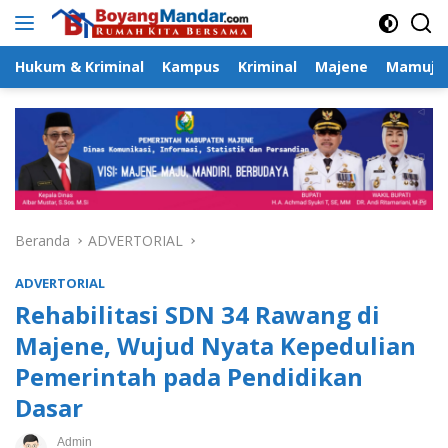
Langsung
ke
konten
Hukum & Kriminal
Kampus
Kriminal
Majene
Mamuju
Beranda
ADVERTORIAL
ADVERTORIAL
Rehabilitasi SDN 34 Rawang di
Majene, Wujud Nyata Kepedulian
Pemerintah pada Pendidikan
Dasar
Admin