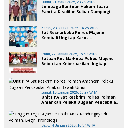
Jumat, 21 Maret 2025, 23:28 WITA
Lembaga Bantuan Hukum Suara
Panrita Keadilan Sulbar Dampingi
Korban Dugaan Pencemaran Nama
Baik dan penggelapan di Polres
Polman
Kamis, 23 Januari 2025, 16:25 WITA
Sat Resnarkoba Polres Majene
Kembali Ungkap Kasus
Penyalahgunaan Narkoba Jenis Sabu,
Dua Pelaku Diamankan
Rabu, 22 Januari 2025, 15:50 WITA
Satuan Res Narkoba Polres Majene
Beberkan Keberhasilan Ungkap
Kasus Penyalahgunaan Narkotika di
Awal Tahun 2025
Jumat, 10 Januari 2025, 17:37 WITA
Unit PPA Sat Reskrim Polres Polman
Amankan Pelaku Dugaan Pencabulan
Anak di Bawah Umur
Sabtu, 4 Januari 2025, 16:57 WITA