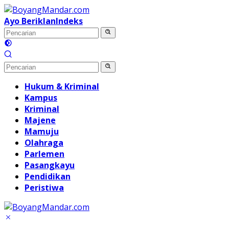
Langsung
ke
Ayo Beriklan
Indeks
konten
Hukum & Kriminal
Kampus
Kriminal
Majene
Mamuju
Olahraga
Parlemen
Pasangkayu
Pendidikan
Peristiwa