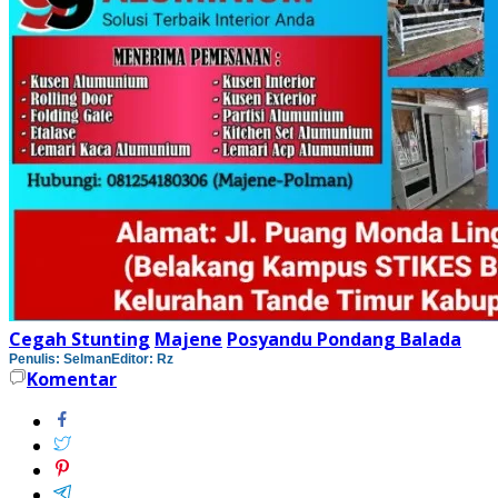
Cegah Stunting
Majene
Posyandu Pondang Balada
Penulis: Selman
Editor: Rz
Komentar