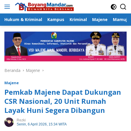
Langsung
ke
konten
Hukum & Kriminal
Kampus
Kriminal
Majene
Mamuju
Beranda
Majene
Majene
Pemkab Majene Dapat Dukungan
CSR Nasional, 20 Unit Rumah
Layak Huni Segera Dibangun
Rezki
Senin, 6 April 2026, 15:34 WITA