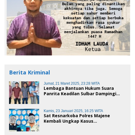
Berita Kriminal
Jumat, 21 Maret 2025, 23:28 WITA
Lembaga Bantuan Hukum Suara
Panrita Keadilan Sulbar Dampingi
Korban Dugaan Pencemaran Nama
Baik dan penggelapan di Polres
Polman
Kamis, 23 Januari 2025, 16:25 WITA
Sat Resnarkoba Polres Majene
Kembali Ungkap Kasus
Penyalahgunaan Narkoba Jenis Sabu,
Dua Pelaku Diamankan