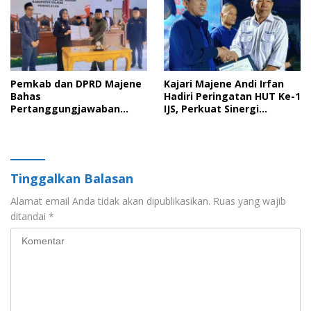
Keluarga
Pemkab dan DPRD Majene
Kajari Majene Andi Irfan
Bahas
Hadiri Peringatan HUT Ke-1
Pertanggungjawaban
IJS, Perkuat Sinergi
APBD 2025 serta Empat
Pemerintah dan Insan Pers
Ranperda Strategis
Tinggalkan Balasan
Alamat email Anda tidak akan dipublikasikan.
Ruas yang wajib
ditandai
*