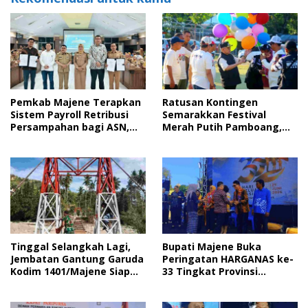
Pemkab Majene Terapkan
Ratusan Kontingen
Sistem Payroll Retribusi
Semarakkan Festival
Persampahan bagi ASN,
Merah Putih Pamboang,
Perkuat Digitalisasi
Wujud Nyata Semangat
Pelayanan Publik
Gotong Royong dan Cinta
Tanah Air
Tinggal Selangkah Lagi,
Bupati Majene Buka
Jembatan Gantung Garuda
Peringatan HARGANAS ke-
Kodim 1401/Majene Siap
33 Tingkat Provinsi
Digunakan Masyarakat
Sulawesi Barat, Gaungkan
Peran Ayah dalam