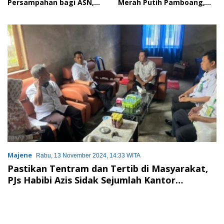
Persampahan bagi ASN,
Merah Putih Pamboang,
Perkuat Digitalisasi
Wujud Nyata Semangat
Pelayanan Publik
Gotong Royong dan Cinta
Tanah Air
Majene
Rabu, 13 November 2024, 14:33 WITA
Pastikan Tentram dan Tertib di Masyarakat,
PJs Habibi Azis Sidak Sejumlah Kantor
Kelurahan