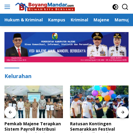
Langsung
ke
konten
Hukum & Kriminal
Kampus
Kriminal
Majene
Mamuju
Kelurahan
Pemkab Majene Terapkan
Ratusan Kontingen
Sistem Payroll Retribusi
Semarakkan Festival