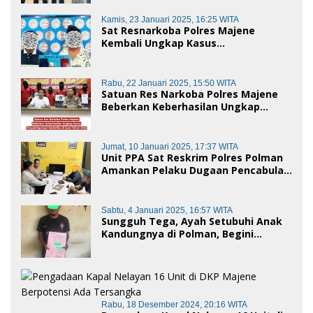
Baik dan penggelapan di Polres
Polman
Kamis, 23 Januari 2025, 16:25 WITA
Sat Resnarkoba Polres Majene
Kembali Ungkap Kasus
Penyalahgunaan Narkoba Jenis Sabu,
Dua Pelaku Diamankan
Rabu, 22 Januari 2025, 15:50 WITA
Satuan Res Narkoba Polres Majene
Beberkan Keberhasilan Ungkap
Kasus Penyalahgunaan Narkotika di
Awal Tahun 2025
Jumat, 10 Januari 2025, 17:37 WITA
Unit PPA Sat Reskrim Polres Polman
Amankan Pelaku Dugaan Pencabulan
Anak di Bawah Umur
Sabtu, 4 Januari 2025, 16:57 WITA
Sungguh Tega, Ayah Setubuhi Anak
Kandungnya di Polman, Begini
Kronologis
Rabu, 18 Desember 2024, 20:16 WITA