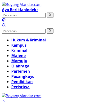
Langsung
ke
Ayo Beriklan
Indeks
konten
Hukum & Kriminal
Kampus
Kriminal
Majene
Mamuju
Olahraga
Parlemen
Pasangkayu
Pendidikan
Peristiwa