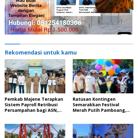
Rekomendasi untuk kamu
Pemkab Majene Terapkan
Ratusan Kontingen
Sistem Payroll Retribusi
Semarakkan Festival
Persampahan bagi ASN,
Merah Putih Pamboang,
Perkuat Digitalisasi
Wujud Nyata Semangat
Pelayanan Publik
Gotong Royong dan Cinta
Tanah Air