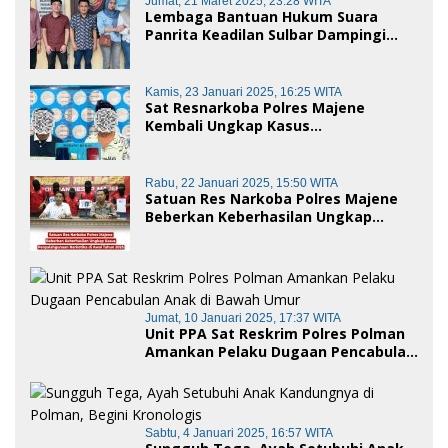
Jumat, 21 Maret 2025, 23:28 WITA
Lembaga Bantuan Hukum Suara
Panrita Keadilan Sulbar Dampingi
Korban Dugaan Pencemaran Nama
Baik dan penggelapan di Polres
Polman
Kamis, 23 Januari 2025, 16:25 WITA
Sat Resnarkoba Polres Majene
Kembali Ungkap Kasus
Penyalahgunaan Narkoba Jenis Sabu,
Dua Pelaku Diamankan
Rabu, 22 Januari 2025, 15:50 WITA
Satuan Res Narkoba Polres Majene
Beberkan Keberhasilan Ungkap
Kasus Penyalahgunaan Narkotika di
Awal Tahun 2025
Jumat, 10 Januari 2025, 17:37 WITA
Unit PPA Sat Reskrim Polres Polman
Amankan Pelaku Dugaan Pencabulan
Anak di Bawah Umur
Sabtu, 4 Januari 2025, 16:57 WITA