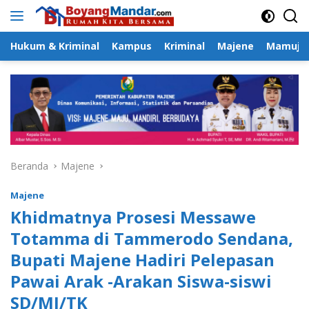
Langsung
ke
konten
Hukum & Kriminal
Kampus
Kriminal
Majene
Mamuju
Beranda
Majene
Majene
Khidmatnya Prosesi Messawe
Totamma di Tammerodo Sendana,
Bupati Majene Hadiri Pelepasan
Pawai Arak -Arakan Siswa-siswi
SD/MI/TK