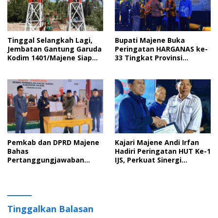
Tinggal Selangkah Lagi,
Bupati Majene Buka
Jembatan Gantung Garuda
Peringatan HARGANAS ke-
Kodim 1401/Majene Siap
33 Tingkat Provinsi
Digunakan Masyarakat
Sulawesi Barat, Gaungkan
Peran Ayah dalam
Keluarga
Pemkab dan DPRD Majene
Kajari Majene Andi Irfan
Bahas
Hadiri Peringatan HUT Ke-1
Pertanggungjawaban
IJS, Perkuat Sinergi
APBD 2025 serta Empat
Pemerintah dan Insan Pers
Ranperda Strategis
Tinggalkan Balasan