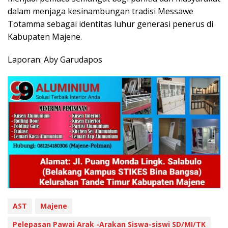
dalam menjaga kesinambungan tradisi Messawe
Totamma sebagai identitas luhur generasi penerus di
Kabupaten Majene.
Laporan: Aby Garudapos
AST
Majene
Pelepasan Pawai Arak -Arakan Siswa-siswi SD/MI/TK