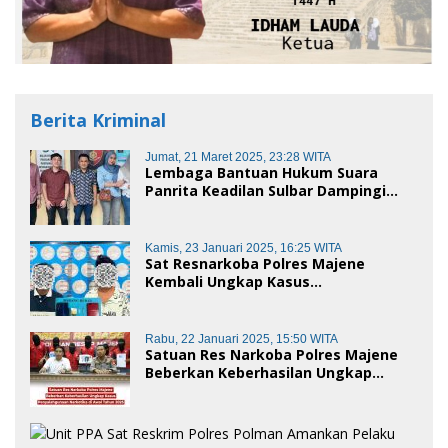
Berita Kriminal
Jumat, 21 Maret 2025, 23:28 WITA
Lembaga Bantuan Hukum Suara
Panrita Keadilan Sulbar Dampingi
Korban Dugaan Pencemaran Nama
Baik dan penggelapan di Polres
Polman
Kamis, 23 Januari 2025, 16:25 WITA
Sat Resnarkoba Polres Majene
Kembali Ungkap Kasus
Penyalahgunaan Narkoba Jenis Sabu,
Dua Pelaku Diamankan
Rabu, 22 Januari 2025, 15:50 WITA
Satuan Res Narkoba Polres Majene
Beberkan Keberhasilan Ungkap
Kasus Penyalahgunaan Narkotika di
Awal Tahun 2025