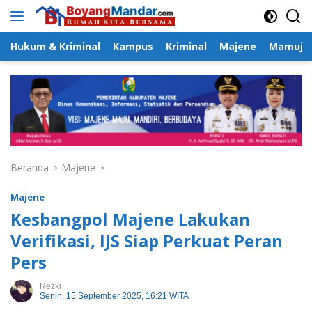
Langsung
ke
konten
Hukum & Kriminal
Kampus
Kriminal
Majene
Mamuju
Beranda
Majene
Majene
Kesbangpol Majene Lakukan
Verifikasi, IJS Siap Perkuat Peran
Pers
Rezki
Senin, 15 September 2025, 16:21 WITA