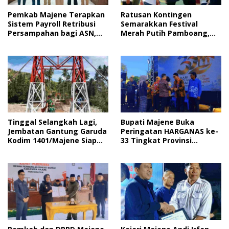
Pemkab Majene Terapkan
Ratusan Kontingen
Sistem Payroll Retribusi
Semarakkan Festival
Persampahan bagi ASN,
Merah Putih Pamboang,
Perkuat Digitalisasi
Wujud Nyata Semangat
Pelayanan Publik
Gotong Royong dan Cinta
Tanah Air
Tinggal Selangkah Lagi,
Bupati Majene Buka
Jembatan Gantung Garuda
Peringatan HARGANAS ke-
Kodim 1401/Majene Siap
33 Tingkat Provinsi
Digunakan Masyarakat
Sulawesi Barat, Gaungkan
Peran Ayah dalam
Keluarga