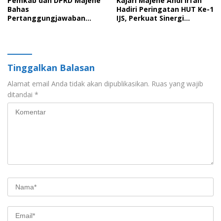
Pemkab dan DPRD Majene
Kajari Majene Andi Irfan
Bahas
Hadiri Peringatan HUT Ke-1
Pertanggungjawaban
IJS, Perkuat Sinergi
APBD 2025 serta Empat
Pemerintah dan Insan Pers
Ranperda Strategis
Tinggalkan Balasan
Alamat email Anda tidak akan dipublikasikan.
Ruas yang wajib
ditandai
*