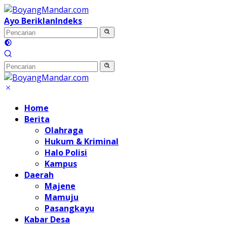
Langsung
ke
Ayo Beriklan
Indeks
konten
Home
Berita
Olahraga
Hukum & Kriminal
Halo Polisi
Kampus
Daerah
Majene
Mamuju
Pasangkayu
Kabar Desa