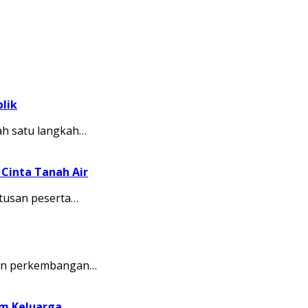
lik
ah satu langkah…
Cinta Tanah Air
tusan peserta…
kkan perkembangan…
am Keluarga