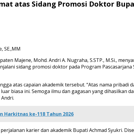
at atas Sidang Promosi Doktor Bupa
e, SE.,MM
upaten Majene, Mohd. Andri A. Nugraha, S.STP., M.Si., men
 menjalani sidang promosi doktor pada Program Pascasarjan
ngga atas capaian akademik tersebut. “Atas nama pribadi
uar biasa ini. Semoga ilmu dan gagasan yang dihasilkan dar
 Andri.
n Harkitnas ke-118 Tahun 2026
 perjalanan karier dan akademik Bupati Achmad Syukri. Di