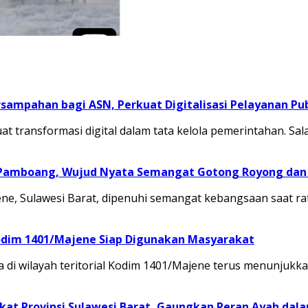
sampahan bagi ASN, Perkuat Digitalisasi Pelayanan Pub
transformasi digital dalam tata kelola pemerintahan. Sal
 Pamboang, Wujud Nyata Semangat Gotong Royong dan 
, Sulawesi Barat, dipenuhi semangat kebangsaan saat ra
odim 1401/Majene Siap Digunakan Masyarakat
 di wilayah teritorial Kodim 1401/Majene terus menunju
at Provinsi Sulawesi Barat, Gaungkan Peran Ayah dal