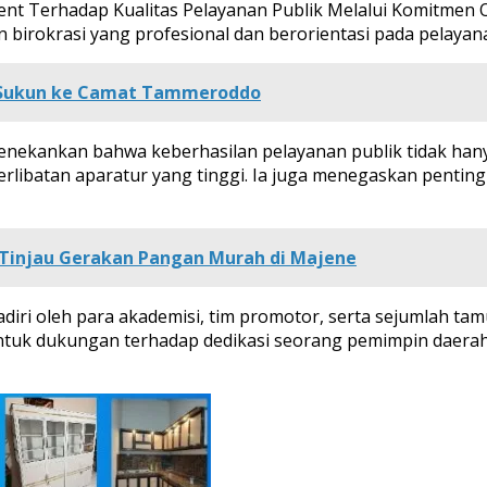
t Terhadap Kualitas Pelayanan Publik Melalui Komitmen Or
rokrasi yang profesional dan berorientasi pada pelayan
it Sukun ke Camat Tammeroddo
ekankan bahwa keberhasilan pelayanan publik tidak hanya 
eterlibatan aparatur yang tinggi. Ia juga menegaskan pent
n Tinjau Gerakan Pangan Murah di Majene
diri oleh para akademisi, tim promotor, serta sejumlah t
ntuk dukungan terhadap dedikasi seorang pemimpin daerah