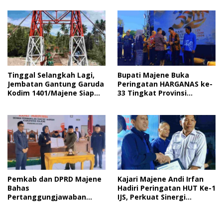
Pelayanan Publik
Gotong Royong dan Cinta
Tanah Air
Tinggal Selangkah Lagi,
Bupati Majene Buka
Jembatan Gantung Garuda
Peringatan HARGANAS ke-
Kodim 1401/Majene Siap
33 Tingkat Provinsi
Digunakan Masyarakat
Sulawesi Barat, Gaungkan
Peran Ayah dalam
Keluarga
Pemkab dan DPRD Majene
Kajari Majene Andi Irfan
Bahas
Hadiri Peringatan HUT Ke-1
Pertanggungjawaban
IJS, Perkuat Sinergi
APBD 2025 serta Empat
Pemerintah dan Insan Pers
Ranperda Strategis