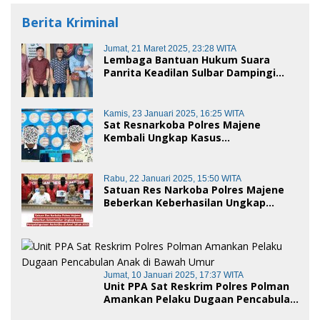
Berita Kriminal
Jumat, 21 Maret 2025, 23:28 WITA
Lembaga Bantuan Hukum Suara
Panrita Keadilan Sulbar Dampingi
Korban Dugaan Pencemaran Nama
Baik dan penggelapan di Polres
Polman
Kamis, 23 Januari 2025, 16:25 WITA
Sat Resnarkoba Polres Majene
Kembali Ungkap Kasus
Penyalahgunaan Narkoba Jenis Sabu,
Dua Pelaku Diamankan
Rabu, 22 Januari 2025, 15:50 WITA
Satuan Res Narkoba Polres Majene
Beberkan Keberhasilan Ungkap
Kasus Penyalahgunaan Narkotika di
Awal Tahun 2025
Jumat, 10 Januari 2025, 17:37 WITA
Unit PPA Sat Reskrim Polres Polman
Amankan Pelaku Dugaan Pencabulan
Anak di Bawah Umur