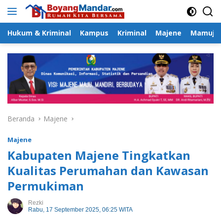
Langsung
ke
konten
Hukum & Kriminal
Kampus
Kriminal
Majene
Mamuju
Beranda
Majene
Majene
Kabupaten Majene Tingkatkan
Kualitas Perumahan dan Kawasan
Permukiman
Rezki
Rabu, 17 September 2025, 06:25 WITA