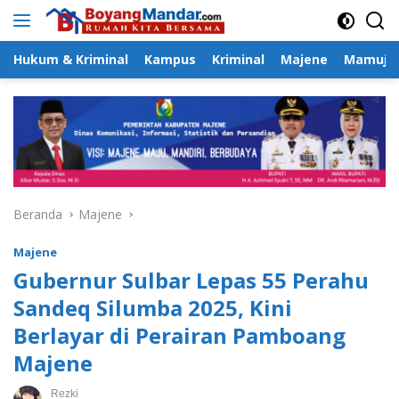
Langsung
ke
konten
Hukum & Kriminal
Kampus
Kriminal
Majene
Mamuju
Beranda
Majene
Majene
Gubernur Sulbar Lepas 55 Perahu
Sandeq Silumba 2025, Kini
Berlayar di Perairan Pamboang
Majene
Rezki