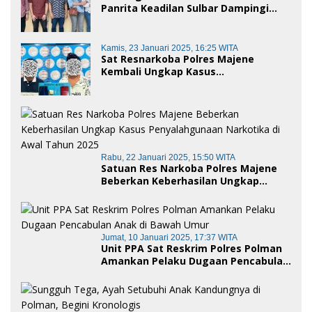
Panrita Keadilan Sulbar Dampingi
Korban Dugaan Pencemaran Nama
Baik dan penggelapan di Polres
Polman
Kamis, 23 Januari 2025, 16:25 WITA
Sat Resnarkoba Polres Majene
Kembali Ungkap Kasus
Penyalahgunaan Narkoba Jenis Sabu,
Dua Pelaku Diamankan
Rabu, 22 Januari 2025, 15:50 WITA
Satuan Res Narkoba Polres Majene
Beberkan Keberhasilan Ungkap
Kasus Penyalahgunaan Narkotika di
Awal Tahun 2025
Jumat, 10 Januari 2025, 17:37 WITA
Unit PPA Sat Reskrim Polres Polman
Amankan Pelaku Dugaan Pencabulan
Anak di Bawah Umur