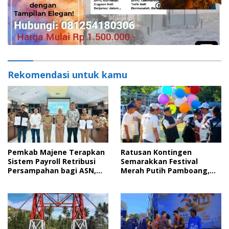
Rekomendasi untuk kamu
Pemkab Majene Terapkan
Ratusan Kontingen
Sistem Payroll Retribusi
Semarakkan Festival
Persampahan bagi ASN,
Merah Putih Pamboang,
Perkuat Digitalisasi
Wujud Nyata Semangat
Pelayanan Publik
Gotong Royong dan Cinta
Tanah Air