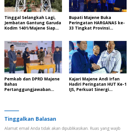
Tinggal Selangkah Lagi,
Bupati Majene Buka
Jembatan Gantung Garuda
Peringatan HARGANAS ke-
Kodim 1401/Majene Siap
33 Tingkat Provinsi
Digunakan Masyarakat
Sulawesi Barat, Gaungkan
Peran Ayah dalam
Keluarga
Pemkab dan DPRD Majene
Kajari Majene Andi Irfan
Bahas
Hadiri Peringatan HUT Ke-1
Pertanggungjawaban
IJS, Perkuat Sinergi
APBD 2025 serta Empat
Pemerintah dan Insan Pers
Ranperda Strategis
Tinggalkan Balasan
Alamat email Anda tidak akan dipublikasikan.
Ruas yang wajib